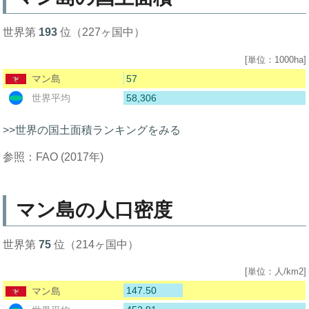
世界第
193
位（227ヶ国中）
[単位：1000ha]
57
マン島
58,306
世界平均
>>世界の国土面積ランキングをみる
参照：FAO (2017年)
マン島の人口密度
世界第
75
位（214ヶ国中）
[単位：人/km2]
147.50
マン島