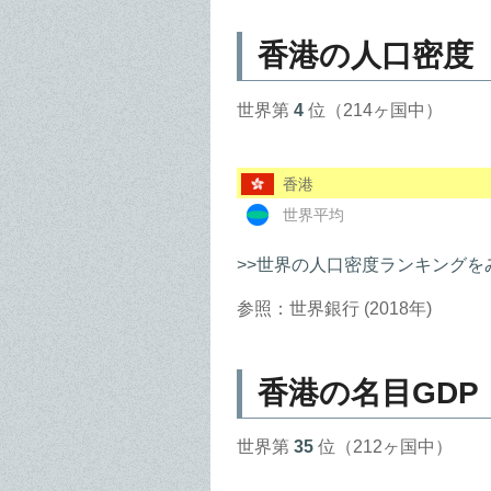
香港の人口密度
世界第
4
位（214ヶ国中）
香港
世界平均
>>世界の人口密度ランキングを
参照：世界銀行 (2018年)
香港の名目GDP
世界第
35
位（212ヶ国中）