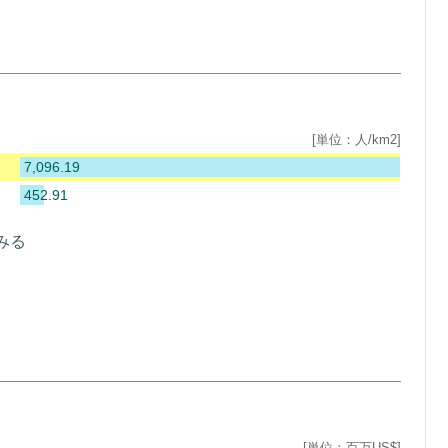
[単位：人/km2]
7,096.19
452.91
みる
[単位：百万US$]