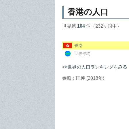
香港の人口
世界第
104
位（232ヶ国中）
香港
世界平均
>>世界の人口ランキングをみる
参照：国連 (2018年)