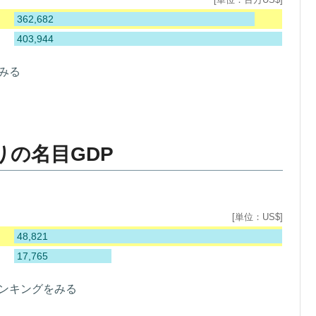
362,682
403,944
みる
りの名目GDP
[単位：US$]
48,821
17,765
ランキングをみる