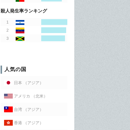
殺人発生率ランキング
人気の国
（アジア）
日本
（北米）
アメリカ
（アジア）
台湾
（アジア）
香港