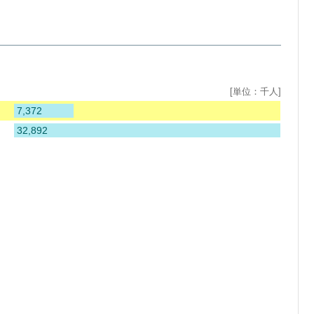
[単位：千人]
7,372
32,892