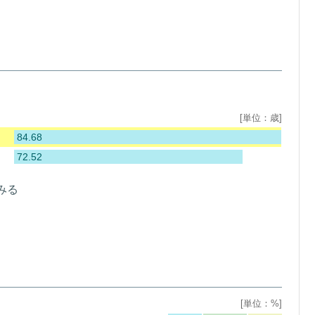
[単位：歳]
84.68
72.52
みる
[単位：%]