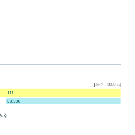
[単位：1000ha]
111
58,306
みる