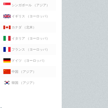
（アジア）
シンガポール
（ヨーロッパ）
イギリス
（北米）
カナダ
（ヨーロッパ）
イタリア
（ヨーロッパ）
フランス
（ヨーロッパ）
ドイツ
（アジア）
中国
（アジア）
韓国