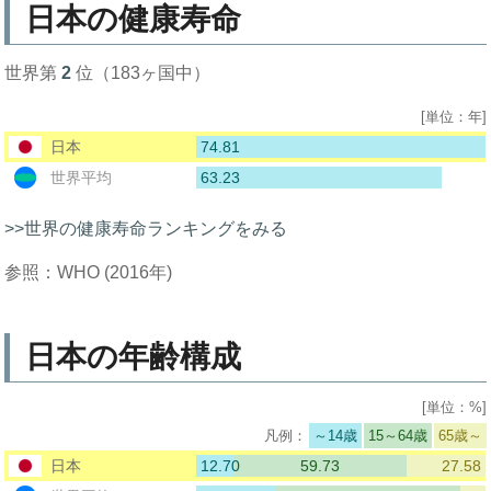
日本の健康寿命
世界第
2
位（183ヶ国中）
[単位：年]
74.81
日本
63.23
世界平均
>>世界の健康寿命ランキングをみる
参照：WHO (2016年)
日本の年齢構成
[単位：%]
～14歳
15～64歳
65歳～
12.70
59.73
27.58
日本