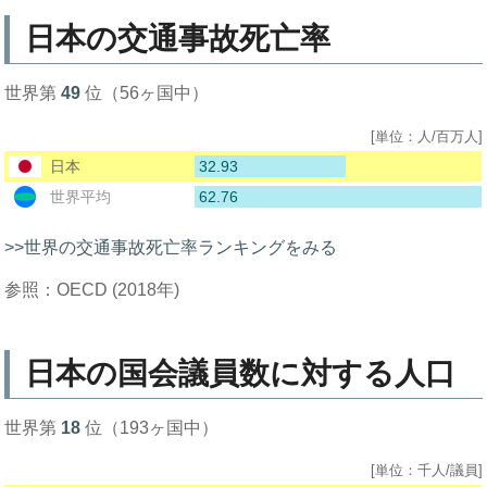
日本の交通事故死亡率
世界第
49
位（56ヶ国中）
[単位：人/百万人]
32.93
日本
62.76
世界平均
>>世界の交通事故死亡率ランキングをみる
参照：OECD (2018年)
日本の国会議員数に対する人口
世界第
18
位（193ヶ国中）
[単位：千人/議員]