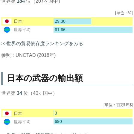
世界第
184
位（207ヶ国中）
[単位：%]
29.30
日本
61.66
世界平均
>>世界の貿易依存度ランキングをみる
参照：UNCTAD (2018年)
日本の武器の輸出額
世界第
34
位（40ヶ国中）
[単位：百万US$]
3
日本
690
世界平均