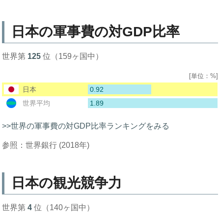
日本の軍事費の対GDP比率
世界第
125
位（159ヶ国中）
[単位：%]
0.92
日本
1.89
世界平均
>>世界の軍事費の対GDP比率ランキングをみる
参照：世界銀行 (2018年)
日本の観光競争力
世界第
4
位（140ヶ国中）