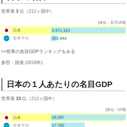
世界第
3
位（212ヶ国中）
[単位：百万US$]
4,971,323
日本
403,944
世界平均
>>世界の名目GDPランキングをみる
参照：国連 (2018年)
日本の１人あたりの名目GDP
世界第
33
位（212ヶ国中）
[単位：US$]
39,087
日本
17,765
世界平均