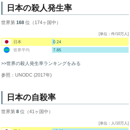
日本の殺人発生率
世界第
168
位（174ヶ国中）
[単位：件/10万人]
0.24
日本
7.85
世界平均
>>世界の殺人発生率ランキングをみる
参照：UNODC (2017年)
日本の自殺率
世界第
8
位（41ヶ国中）
[単位：人/10万人]