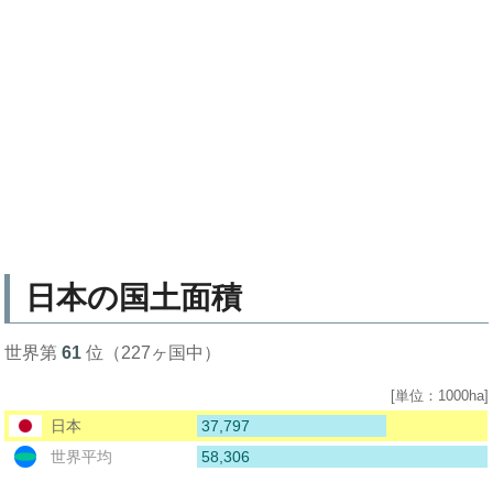
日本の国土面積
世界第
61
位（227ヶ国中）
[単位：1000ha]
37,797
日本
58,306
世界平均