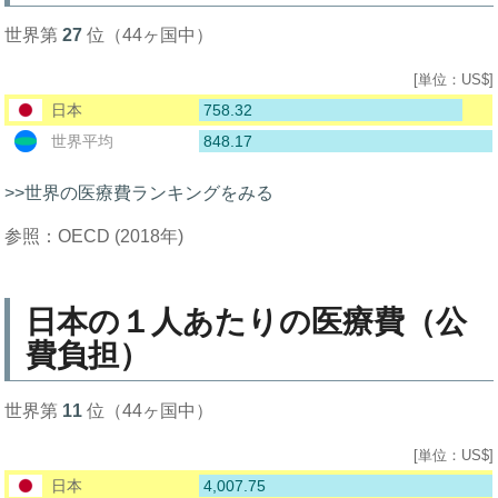
世界第
27
位（44ヶ国中）
[単位：US$]
758.32
日本
848.17
世界平均
>>世界の医療費ランキングをみる
参照：OECD (2018年)
日本の１人あたりの医療費（公
費負担）
世界第
11
位（44ヶ国中）
[単位：US$]
4,007.75
日本