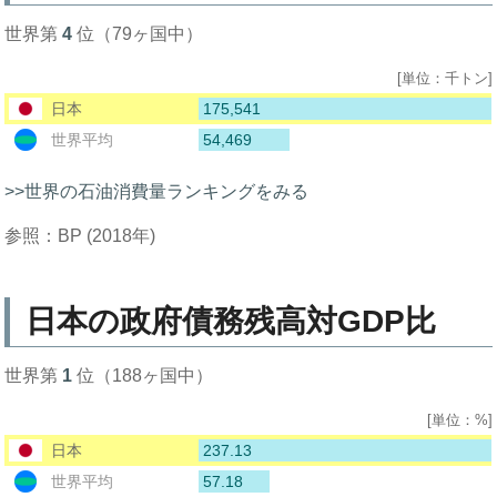
世界第
4
位（79ヶ国中）
[単位：千トン]
175,541
日本
54,469
世界平均
>>世界の石油消費量ランキングをみる
参照：BP (2018年)
日本の政府債務残高対GDP比
世界第
1
位（188ヶ国中）
[単位：%]
237.13
日本
57.18
世界平均