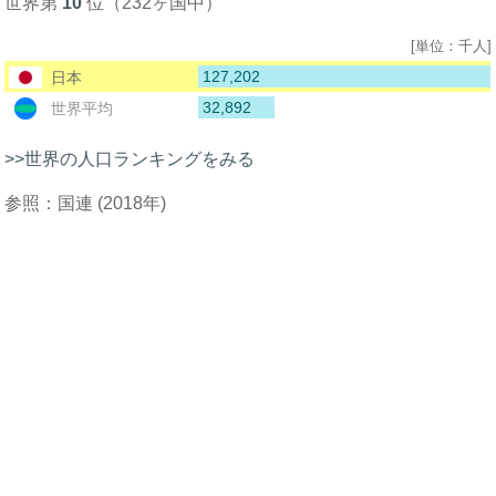
世界第
10
位（232ヶ国中）
[単位：千人]
127,202
日本
32,892
世界平均
>>世界の人口ランキングをみる
参照：国連 (2018年)