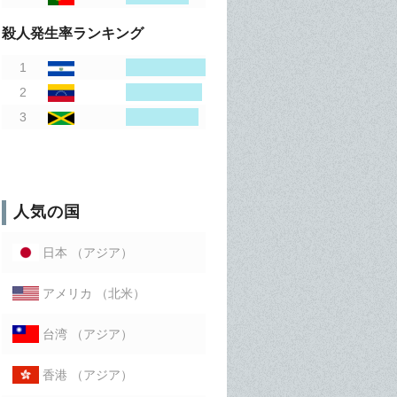
殺人発生率ランキング
人気の国
（アジア）
日本
（北米）
アメリカ
（アジア）
台湾
（アジア）
香港