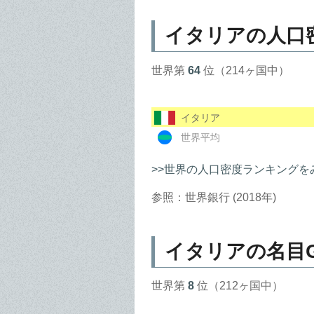
イタリアの人口
世界第
64
位（214ヶ国中）
イタリア
世界平均
>>世界の人口密度ランキングを
参照：世界銀行 (2018年)
イタリアの名目G
世界第
8
位（212ヶ国中）