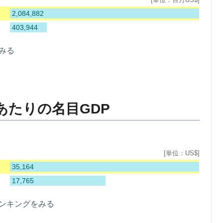
2,084,882
403,944
みる
あたりの名目GDP
[単位：US$]
35,164
17,765
ランキングをみる