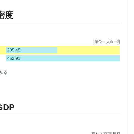
密度
[単位：人/km2]
205.45
452.91
みる
DP
[単位：百万US$]