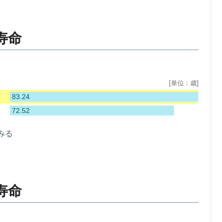
寿命
[単位：歳]
83.24
72.52
みる
寿命