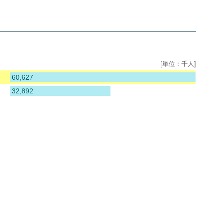
[単位：千人]
60,627
32,892