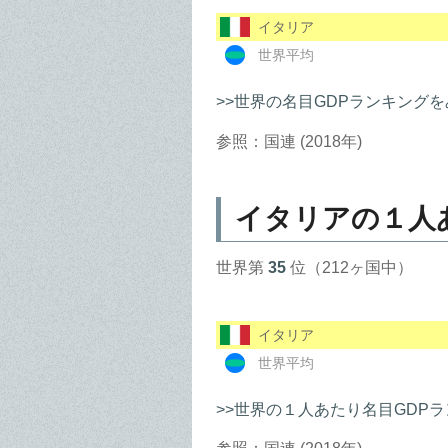
イタリア
世界平均
>>世界の名目GDPランキングを
参照：国連 (2018年)
イタリアの１人
世界第
35
位（212ヶ国中）
イタリア
世界平均
>>世界の１人あたり名目GDP