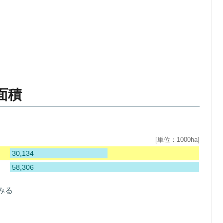
面積
[単位：1000ha]
30,134
58,306
みる