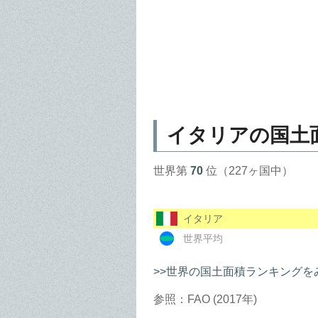
イタリアの国土
世界第
70
位（227ヶ国中）
イタリア
世界平均
>>世界の国土面積ランキングを
参照：FAO (2017年)