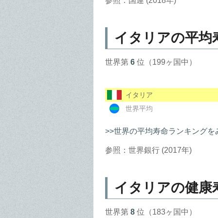
参照：国連 (2018年)
イタリアの平均
世界第
6
位（199ヶ国中）
イタリア
世界平均
>>世界の平均寿命ランキングを
参照：世界銀行 (2017年)
イタリアの健康
世界第
8
位（183ヶ国中）