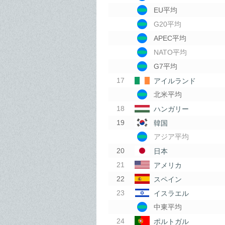
EU平均
G20平均
APEC平均
NATO平均
G7平均
アイルランド
北米平均
ハンガリー
韓国
アジア平均
日本
アメリカ
スペイン
イスラエル
中東平均
ポルトガル