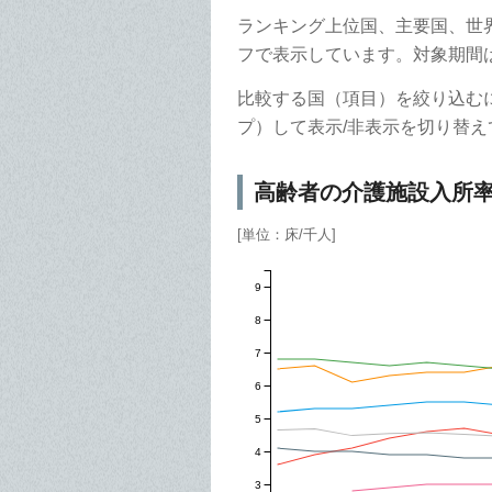
ランキング上位国、主要国、世
フで表示しています。対象期間は2
比較する国（項目）を絞り込む
プ）して表示/非表示を切り替え
高齢者の介護施設入所
[単位：床/千人]
9
8
7
6
5
4
3