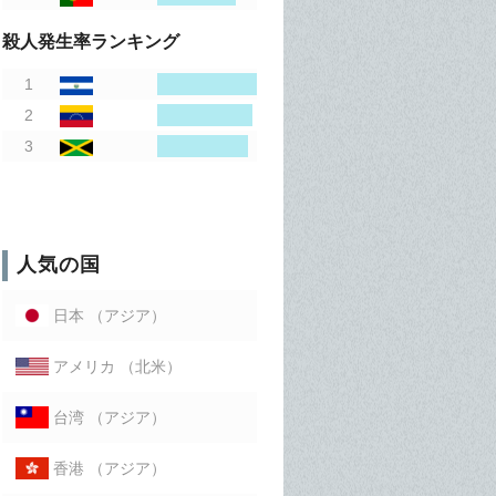
殺人発生率ランキング
人気の国
（アジア）
日本
（北米）
アメリカ
（アジア）
台湾
（アジア）
香港