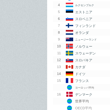
ルクセンブルク
エストニア
スロベニア
フィンランド
オランダ
ニュージーランド
ノルウェー
スウェーデン
スロバキア
カナダ
ドイツ
フランス
ヨーロッパ平均
デンマーク
世界平均
OECD平均