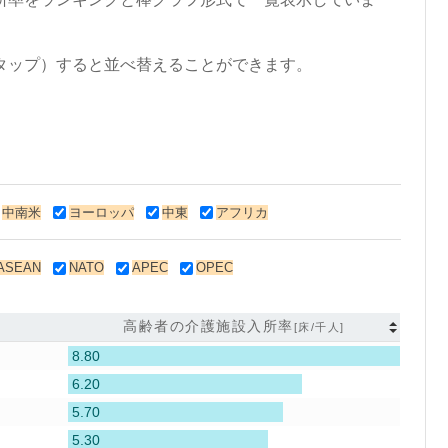
タップ）すると並べ替えることができます。
中南米
ヨーロッパ
中東
アフリカ
ASEAN
NATO
APEC
OPEC
高齢者の介護施設入所率
[床/千人]
8.80
6.20
5.70
5.30