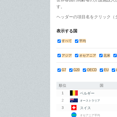
す。
ヘッダーの項目名をクリック（
表示する国
すべて
平均
アジア
オセアニア
北米
G7
G20
OECD
EU
順位
国
ベルギー
オーストラリア
スイス
オセアニア平均