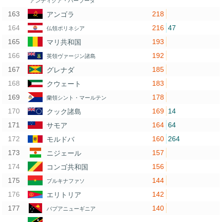
アンティグア・バーブーダ
218
アンゴラ
216
47
仏領ポリネシア
193
マリ共和国
192
英領ヴァージン諸島
185
グレナダ
183
クウェート
178
蘭領シント・マールテン
169
14
クック諸島
164
64
サモア
160
264
モルドバ
157
ニジェール
156
コンゴ共和国
144
ブルキナファソ
142
エリトリア
140
パプアニューギニア