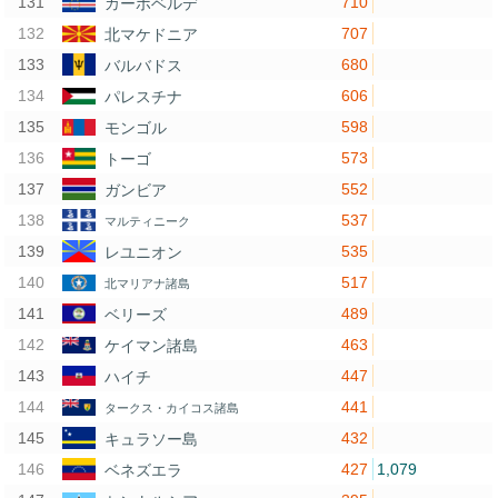
710
カーボベルデ
707
北マケドニア
680
バルバドス
606
パレスチナ
598
モンゴル
573
トーゴ
552
ガンビア
537
マルティニーク
535
レユニオン
517
北マリアナ諸島
489
ベリーズ
463
ケイマン諸島
447
ハイチ
441
タークス・カイコス諸島
432
キュラソー島
427
1,079
ベネズエラ