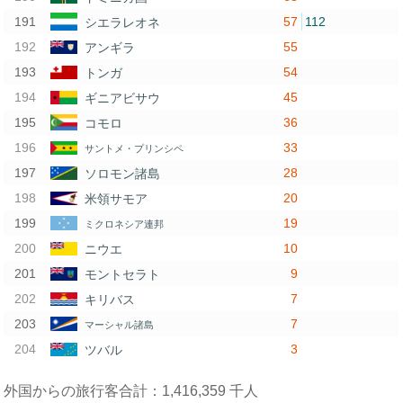
57
112
シエラレオネ
55
アンギラ
54
トンガ
45
ギニアビサウ
36
コモロ
33
サントメ・プリンシペ
28
ソロモン諸島
20
米領サモア
19
ミクロネシア連邦
10
ニウエ
9
モントセラト
7
キリバス
7
マーシャル諸島
3
ツバル
外国からの旅行客合計：1,416,359 千人