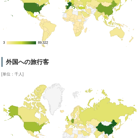
3
3
89,322
89,322
外国への旅行客
[単位：千人]