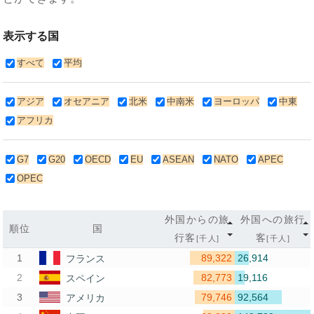
表示する国
すべて
平均
アジア
オセアニア
北米
中南米
ヨーロッパ
中東
アフリカ
G7
G20
OECD
EU
ASEAN
NATO
APEC
OPEC
外国からの旅
外国への旅行
順位
国
行客
客
[千人]
[千人]
89,322
26,914
フランス
82,773
19,116
スペイン
79,746
92,564
アメリカ