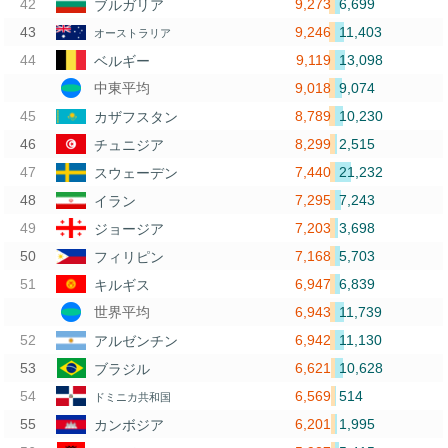
9,273
6,699
ブルガリア
9,246
11,403
オーストラリア
9,119
13,098
ベルギー
9,018
9,074
中東平均
8,789
10,230
カザフスタン
8,299
2,515
チュニジア
7,440
21,232
スウェーデン
7,295
7,243
イラン
7,203
3,698
ジョージア
7,168
5,703
フィリピン
6,947
6,839
キルギス
6,943
11,739
世界平均
6,942
11,130
アルゼンチン
6,621
10,628
ブラジル
6,569
514
ドミニカ共和国
6,201
1,995
カンボジア