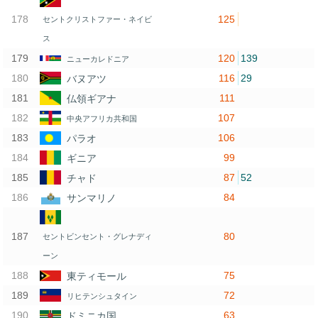
125
セントクリストファー・ネイビ
ス
120
139
ニューカレドニア
116
29
バヌアツ
111
仏領ギアナ
107
中央アフリカ共和国
106
パラオ
99
ギニア
87
52
チャド
84
サンマリノ
80
セントビンセント・グレナディ
ーン
75
東ティモール
72
リヒテンシュタイン
63
ドミニカ国