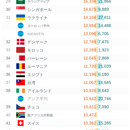
15,334
21,866
サウジアラビア
14,673
9,889
シンガポール
14,104
27,811
ウクライナ
13,654
14,488
ヨーロッパ平均
13,096
6,705
ASEAN平均
12,749
7,475
デンマーク
12,289
1,923
モロッコ
12,045
2,868
バーレーン
11,720
21,039
ルーマニア
11,196
6,180
エジプト
11,067
16,645
台湾
10,926
8,643
アイルランド
10,842
20,746
アジア平均
10,611
7,390
チェコ
10,472
南アフリカ共和国
10,362
15,285
スイス