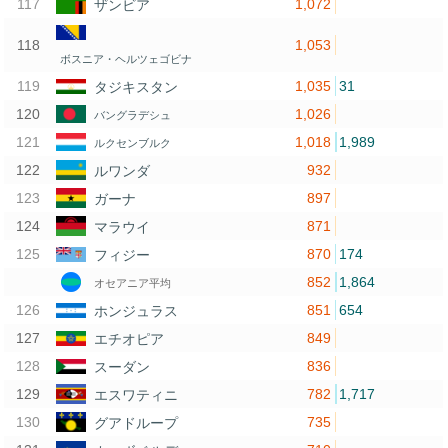
1,072
ザンビア
1,053
ボスニア・ヘルツェゴビナ
1,035
31
タジキスタン
1,026
バングラデシュ
1,018
1,989
ルクセンブルク
932
ルワンダ
897
ガーナ
871
マラウイ
870
174
フィジー
852
1,864
オセアニア平均
851
654
ホンジュラス
849
エチオピア
836
スーダン
782
1,717
エスワティニ
735
グアドループ