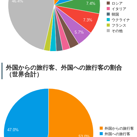
46.4%
ロシア
7.4%
イタリア
韓国
ウクライナ
7.3%
フランス
その他
5.7%
0
外国からの旅行客、外国への旅行客の割合
（世界合計）
外国からの旅行客
47.0%
外国への旅行客
53.0%