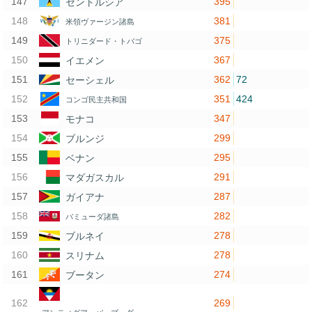
395
セントルシア
381
米領ヴァージン諸島
375
トリニダード・トバゴ
367
イエメン
362
72
セーシェル
351
424
コンゴ民主共和国
347
モナコ
299
ブルンジ
295
ベナン
291
マダガスカル
287
ガイアナ
282
バミューダ諸島
278
ブルネイ
278
スリナム
274
ブータン
269