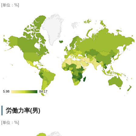
[単位：%]
5.98
5.98
84.17
84.17
労働力率(男)
[単位：%]