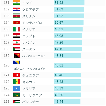
51.93
インド
51.69
クロアチア
51.62
スリナム
50.67
モンテネグロ
48.91
イタリア
48.08
エジプト
47.26
レバノン
47.15
スーダン
46.84
パプアニューギニア
46.81
ボスニア・ヘルツェゴビナ
46.46
チュニジア
46.43
セネガル
46.39
ソマリア
46.26
モーリタニア
45.44
パレスチナ