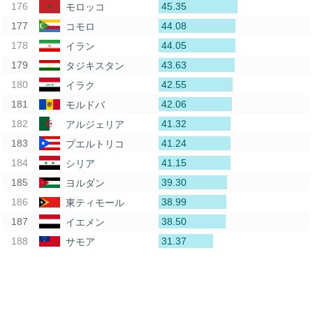
45.35
モロッコ
44.08
コモロ
44.05
イラン
43.63
タジキスタン
42.55
イラク
42.06
モルドバ
41.32
アルジェリア
41.24
プエルトリコ
41.15
シリア
39.30
ヨルダン
38.99
東ティモール
38.50
イエメン
31.37
サモア