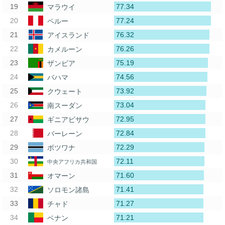
77.34
マラウイ
77.24
ペルー
76.32
アイスランド
76.26
カメルーン
75.19
ザンビア
74.56
バハマ
73.92
クウェート
73.04
南スーダン
72.95
ギニアビサウ
72.84
バーレーン
72.29
ボツワナ
72.11
中央アフリカ共和国
71.60
オマーン
71.41
ソロモン諸島
71.27
チャド
71.21
ベナン