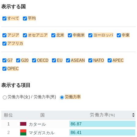
表示する国
すべて
平均
アジア
オセアニア
北米
中南米
ヨーロッパ
中東
アフリカ
G7
G20
OECD
EU
ASEAN
NATO
APEC
OPEC
表示する項目
労働力率(女) / 労働力率(男)
労働力率
労働力率
順位
国
[%]
86.87
カタール
86.41
マダガスカル