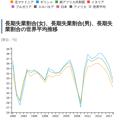
北マケドニア
ギリシャ
南アフリカ共和国
イタリア
ブルガリア
スロバキア
日本
アメリカ
世界平均
長期失業割合(女)、長期失業割合(男)、長期失
業割合の世界平均推移
[単位：%]
39
38
37
36
35
34
33
32
31
30
29
28
27
26
1990
1993
1996
1999
2002
2005
2008
2011
2014
2017