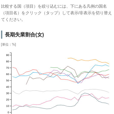
比較する国（項目）を絞り込むには、下にある凡例の国名
（項目名）をクリック（タップ）して表示/非表示を切り替え
てください。
長期失業割合(女)
[単位：%]
90
80
70
60
50
40
30
20
10
0