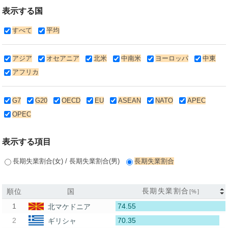
表示する国
すべて
平均
アジア
オセアニア
北米
中南米
ヨーロッパ
中東
アフリカ
G7
G20
OECD
EU
ASEAN
NATO
APEC
OPEC
表示する項目
長期失業割合(女) / 長期失業割合(男)
長期失業割合
長期失業割合
順位
国
[%]
74.55
北マケドニア
70.35
ギリシャ