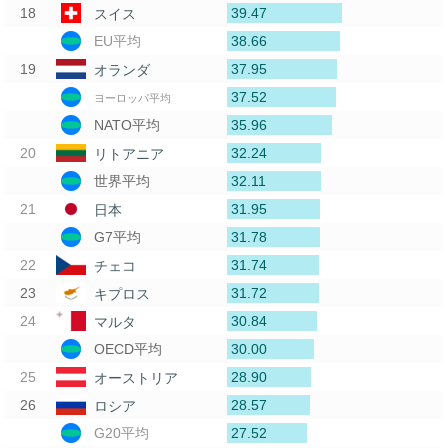
39.47
スイス
38.66
EU平均
37.95
オランダ
37.52
ヨーロッパ平均
35.96
NATO平均
32.24
リトアニア
32.11
世界平均
31.95
日本
31.78
G7平均
31.74
チェコ
31.72
キプロス
30.84
マルタ
30.00
OECD平均
28.90
オーストリア
28.57
ロシア
27.52
G20平均