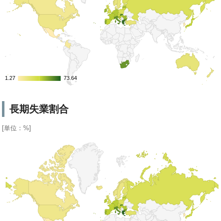
1.27
1.27
73.64
73.64
長期失業割合
[単位：%]