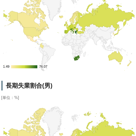
1.49
1.49
76.07
76.07
長期失業割合(男)
[単位：%]