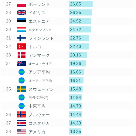
26.85
ポーランド
26.25
イギリス
24.92
エストニア
24.72
ルクセンブルク
22.76
フィンランド
22.40
トルコ
20.16
デンマーク
19.36
オーストラリア
16.66
アジア平均
16.31
オセアニア平均
15.48
スウェーデン
14.94
APEC平均
14.70
中東平均
14.44
ノルウェー
14.39
コスタリカ
13.35
アメリカ