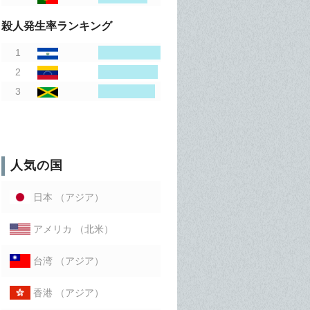
殺人発生率ランキング
人気の国
（アジア）
日本
（北米）
アメリカ
（アジア）
台湾
（アジア）
香港