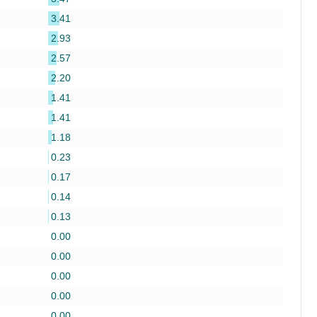
3.41
2.93
2.57
2.20
1.41
1.41
1.18
0.23
0.17
0.14
0.13
0.00
0.00
0.00
0.00
0.00