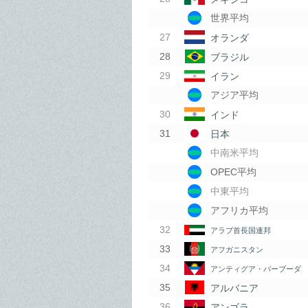
世界平均
オランダ
ブラジル
イラン
アジア平均
インド
日本
中南米平均
OPEC平均
中東平均
アフリカ平均
アラブ首長国連邦
アフガニスタン
アンティグア・バーブーダ
アルバニア
アンゴラ