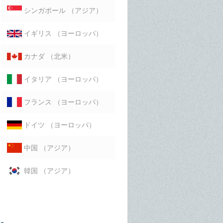
（アジア）
シンガポール
（ヨーロッパ）
イギリス
（北米）
カナダ
（ヨーロッパ）
イタリア
（ヨーロッパ）
フランス
（ヨーロッパ）
ドイツ
（アジア）
中国
（アジア）
韓国