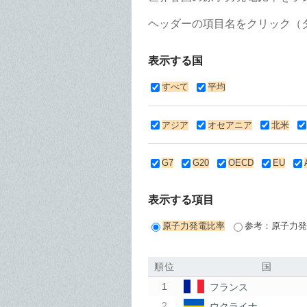
ヘッダーの項目名をクリック（
表示する国
すべて
平均
アジア
オセアニア
北米
G7
G20
OECD
EU
表示する項目
原子力発電比率
参考：原子力発
順位
国
フランス
ウクライナ