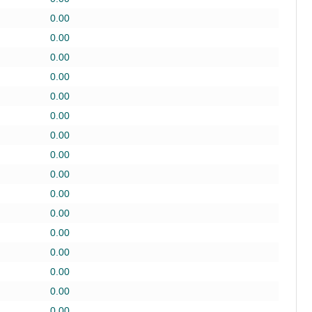
0.00
0.00
0.00
0.00
0.00
0.00
0.00
0.00
0.00
0.00
0.00
0.00
0.00
0.00
0.00
0.00