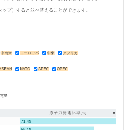
タップ）すると並べ替えることができます。
中南米
ヨーロッパ
中東
アフリカ
ASEAN
NATO
APEC
OPEC
電量
原子力発電比率
[%]
71.49
55.19