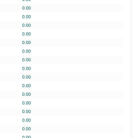
0.00
0.00
0.00
0.00
0.00
0.00
0.00
0.00
0.00
0.00
0.00
0.00
0.00
0.00
0.00
0.00