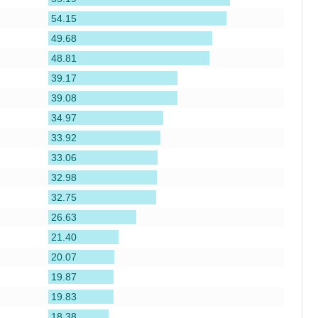
54.15
49.68
48.81
39.17
39.08
34.97
33.92
33.06
32.98
32.75
26.63
21.40
20.07
19.87
19.83
18.38