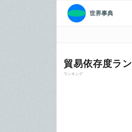
世界事典
貿易依存度ラ
ランキング