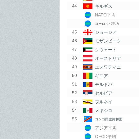
キルギス
NATO平均
ヨーロッパ平均
ジョージア
モザンビーク
クウェート
オーストリア
エスワティニ
ギニア
モルドバ
セルビア
ブルネイ
メキシコ
コンゴ民主共和国
アジア平均
OECD平均