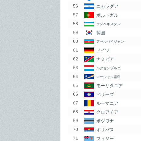
ニカラグア
ポルトガル
ウズベキスタン
韓国
アゼルバイジャン
ドイツ
ナミビア
ルクセンブルク
マーシャル諸島
モーリタニア
ベリーズ
ルーマニア
クロアチア
ボツワナ
キリバス
フィジー