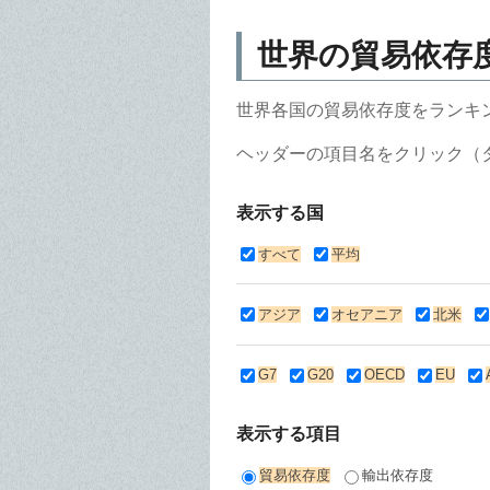
世界の貿易依存
世界各国の貿易依存度をランキ
ヘッダーの項目名をクリック（
表示する国
すべて
平均
アジア
オセアニア
北米
G7
G20
OECD
EU
表示する項目
貿易依存度
輸出依存度