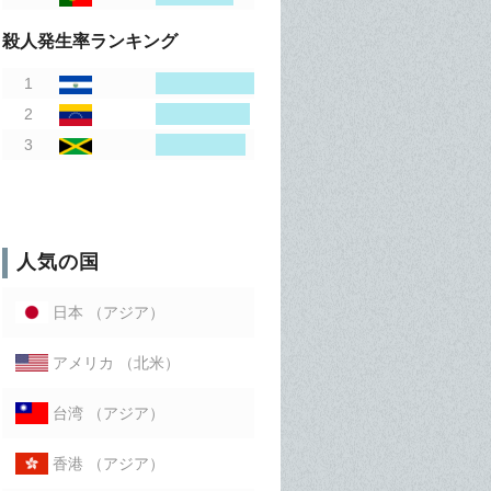
殺人発生率ランキング
人気の国
（アジア）
日本
（北米）
アメリカ
（アジア）
台湾
（アジア）
香港