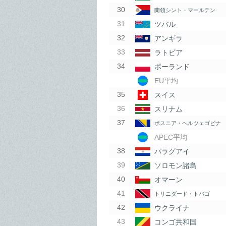
蘭領シント・マールテン
ツバル
アンギラ
ラトビア
ポーランド
EU平均
スイス
スリナム
ボスニア・ヘルツェゴビナ
APEC平均
パラグアイ
ソロモン諸島
オマーン
トリニダード・トバゴ
ウクライナ
コンゴ共和国