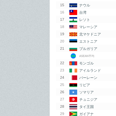
ナウル
台湾
レソト
マレーシア
北マケドニア
エストニア
ブルガリア
ASEAN平均
モンゴル
アイルランド
バーレーン
リビア
ソマリア
チュニジア
タイ王国
ガイアナ