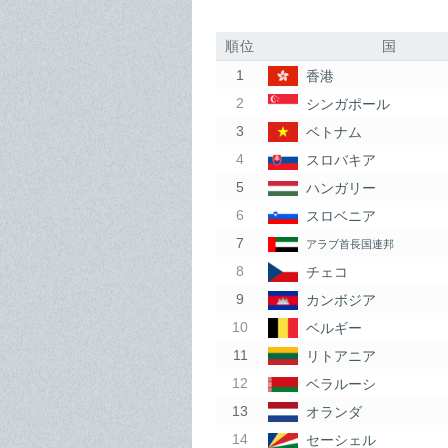
順位
国
香港
シンガポール
ベトナム
スロバキア
ハンガリー
スロベニア
アラブ首長国連邦
チェコ
カンボジア
ベルギー
リトアニア
ベラルーシ
オランダ
セーシェル