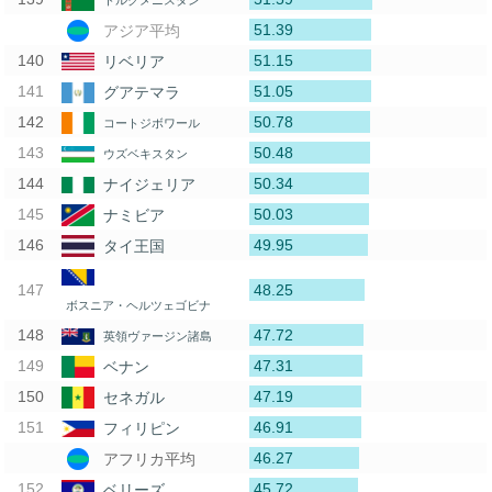
トルクメニスタン
51.39
アジア平均
51.15
リベリア
51.05
グアテマラ
50.78
コートジボワール
50.48
ウズベキスタン
50.34
ナイジェリア
50.03
ナミビア
49.95
タイ王国
48.25
ボスニア・ヘルツェゴビナ
47.72
英領ヴァージン諸島
47.31
ベナン
47.19
セネガル
46.91
フィリピン
46.27
アフリカ平均
45.72
ベリーズ