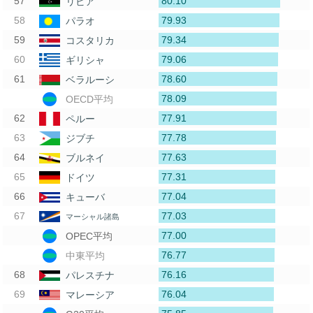
80.10
リビア
79.93
パラオ
79.34
コスタリカ
79.06
ギリシャ
78.60
ベラルーシ
78.09
OECD平均
77.91
ペルー
77.78
ジブチ
77.63
ブルネイ
77.31
ドイツ
77.04
キューバ
77.03
マーシャル諸島
77.00
OPEC平均
76.77
中東平均
76.16
パレスチナ
76.04
マレーシア