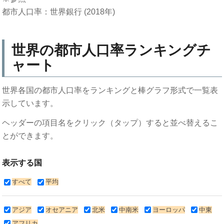
都市人口率：世界銀行 (2018年)
世界の都市人口率ランキングチ
ャート
世界各国の都市人口率をランキングと棒グラフ形式で一覧表
示しています。
ヘッダーの項目名をクリック（タップ）すると並べ替えるこ
とができます。
表示する国
すべて
平均
アジア
オセアニア
北米
中南米
ヨーロッパ
中東
アフリカ