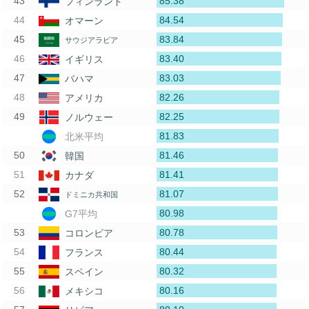
85.38
フィンランド
84.54
オマーン
83.84
サウジアラビア
83.40
イギリス
83.03
バハマ
82.26
アメリカ
82.25
ノルウェー
81.83
北米平均
81.46
韓国
81.41
カナダ
81.07
ドミニカ共和国
80.98
G7平均
80.78
コロンビア
80.44
フランス
80.32
スペイン
80.16
メキシコ