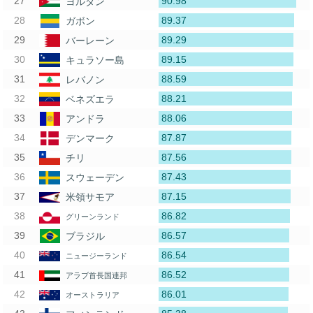
90.98
ヨルダン
89.37
ガボン
89.29
バーレーン
89.15
キュラソー島
88.59
レバノン
88.21
ベネズエラ
88.06
アンドラ
87.87
デンマーク
87.56
チリ
87.43
スウェーデン
87.15
米領サモア
86.82
グリーンランド
86.57
ブラジル
86.54
ニュージーランド
86.52
アラブ首長国連邦
86.01
オーストラリア