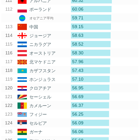
60.32
アルバニア
60.06
ポーランド
59.71
オセアニア平均
59.15
中国
58.63
ジョージア
58.52
ニカラグア
58.30
オーストリア
57.96
北マケドニア
57.43
カザフスタン
57.10
ホンジュラス
56.95
クロアチア
56.69
セーシェル
56.37
カメルーン
56.25
フィジー
56.09
セルビア
56.06
ガーナ