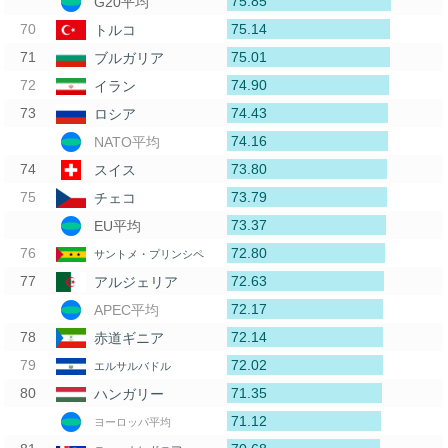
75.85
G20平均
75.14
トルコ
75.01
ブルガリア
74.90
イラン
74.43
ロシア
74.16
NATO平均
73.80
スイス
73.79
チェコ
73.37
EU平均
72.80
サントメ・プリンシペ
72.63
アルジェリア
72.17
APEC平均
72.14
赤道ギニア
72.02
エルサルバドル
71.35
ハンガリー
71.12
ヨーロッパ平均