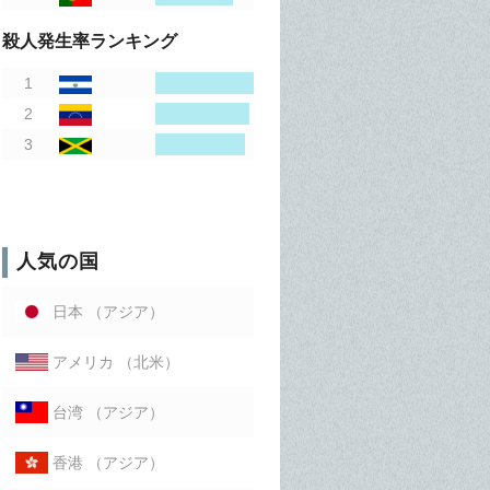
殺人発生率ランキング
人気の国
（アジア）
日本
（北米）
アメリカ
（アジア）
台湾
（アジア）
香港