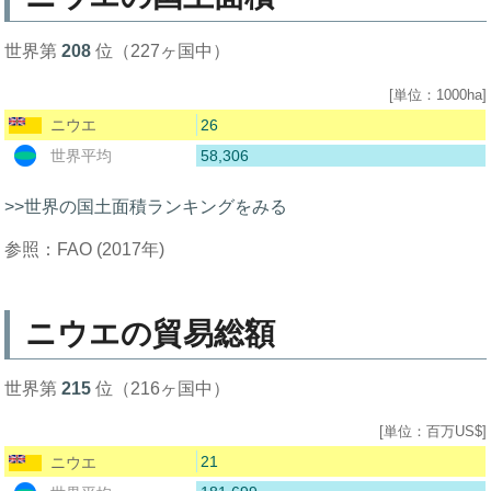
世界第
208
位（227ヶ国中）
[単位：1000ha]
26
ニウエ
58,306
世界平均
>>世界の国土面積ランキングをみる
参照：FAO (2017年)
ニウエの貿易総額
世界第
215
位（216ヶ国中）
[単位：百万US$]
21
ニウエ