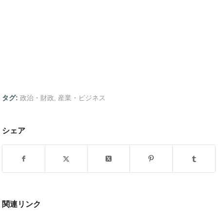
タグ:
政治・財政
,
産業・ビジネス
シェア
関連リンク