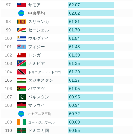
62.07
サモア
62.02
中東平均
61.81
スリランカ
61.70
セーシェル
61.54
ウルグアイ
61.48
フィジー
61.39
トンガ
61.35
ナミビア
61.29
トリニダード・トバゴ
61.27
タジキスタン
61.05
バヌアツ
60.95
パキスタン
60.94
マラウイ
60.72
オセアニア平均
60.69
コートジボワール
60.55
ドミニカ国