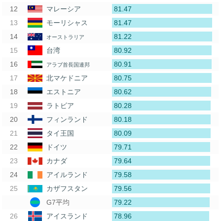
81.47
マレーシア
81.47
モーリシャス
81.22
オーストラリア
80.92
台湾
80.91
アラブ首長国連邦
80.75
北マケドニア
80.62
エストニア
80.28
ラトビア
80.18
フィンランド
80.09
タイ王国
79.71
ドイツ
79.64
カナダ
79.58
アイルランド
79.56
カザフスタン
79.22
G7平均
78.96
アイスランド