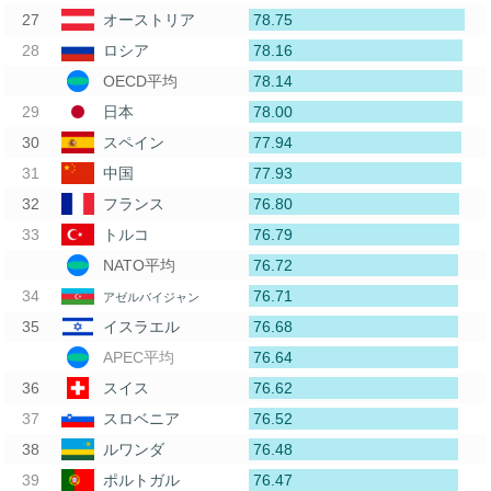
78.75
オーストリア
78.16
ロシア
78.14
OECD平均
78.00
日本
77.94
スペイン
77.93
中国
76.80
フランス
76.79
トルコ
76.72
NATO平均
76.71
アゼルバイジャン
76.68
イスラエル
76.64
APEC平均
76.62
スイス
76.52
スロベニア
76.48
ルワンダ
76.47
ポルトガル