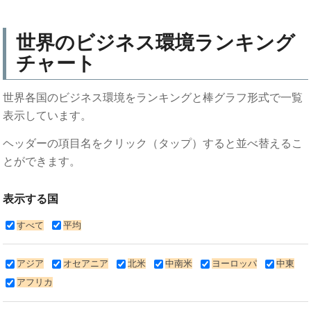
世界のビジネス環境ランキング
チャート
世界各国のビジネス環境をランキングと棒グラフ形式で一覧
表示しています。
ヘッダーの項目名をクリック（タップ）すると並べ替えるこ
とができます。
表示する国
すべて
平均
アジア
オセアニア
北米
中南米
ヨーロッパ
中東
アフリカ