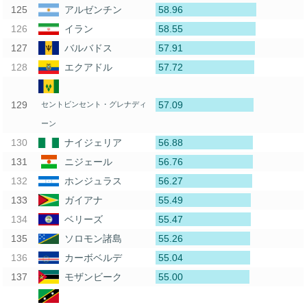
58.96
アルゼンチン
58.55
イラン
57.91
バルバドス
57.72
エクアドル
57.09
セントビンセント・グレナディ
ーン
56.88
ナイジェリア
56.76
ニジェール
56.27
ホンジュラス
55.49
ガイアナ
55.47
ベリーズ
55.26
ソロモン諸島
55.04
カーボベルデ
55.00
モザンビーク