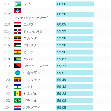
60.50
ジブチ
60.28
アンティグア・バーブーダ
60.05
エジプト
59.99
ドミニカ共和国
59.98
ウガンダ
59.98
パレスチナ
59.96
ガーナ
59.87
バハマ
59.77
パプアニューギニア
59.51
中南米平均
59.49
エスワティニ
59.43
レソト
59.28
セネガル
59.08
ブラジル
59.05
パラグアイ