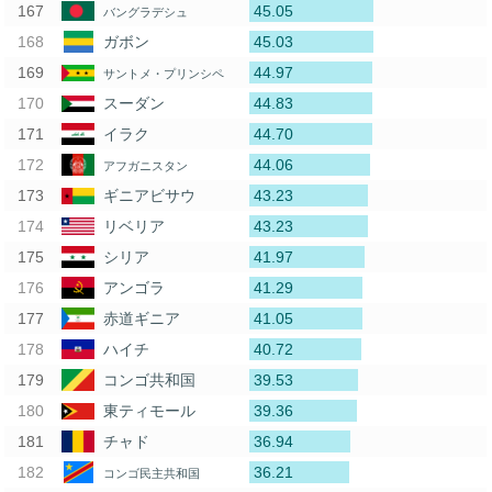
45.05
バングラデシュ
45.03
ガボン
44.97
サントメ・プリンシペ
44.83
スーダン
44.70
イラク
44.06
アフガニスタン
43.23
ギニアビサウ
43.23
リベリア
41.97
シリア
41.29
アンゴラ
41.05
赤道ギニア
40.72
ハイチ
39.53
コンゴ共和国
39.36
東ティモール
36.94
チャド
36.21
コンゴ民主共和国