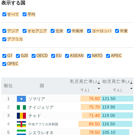
表示する国
すべて
平均
アジア
オセアニア
北米
中南米
ヨーロッパ
中東
アフリカ
G7
G20
OECD
EU
ASEAN
NATO
APEC
OPEC
乳児死亡率
幼児死亡率
[人/
[人/
順位
国
千人]
千人]
76.60
121.50
ソマリア
75.70
119.90
ナイジェリア
71.40
119.00
チャド
84.50
116.50
中央アフリカ共和国
78.50
105.10
シエラレオネ