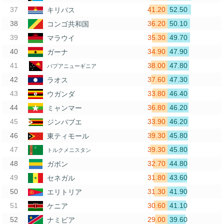
41.20
52.50
キリバス
36.20
50.10
コンゴ共和国
35.30
49.70
マラウイ
34.90
47.90
ガーナ
38.00
47.80
パプアニューギニア
37.60
47.30
ラオス
33.80
46.40
ウガンダ
36.80
46.20
ミャンマー
33.90
46.20
ジンバブエ
39.30
45.80
東ティモール
39.30
45.80
トルクメニスタン
32.70
44.80
ガボン
31.80
43.60
セネガル
31.30
41.90
エリトリア
30.60
41.10
ケニア
29.00
39.60
ナミビア