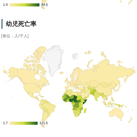
1.4
1.4
84.5
84.5
幼児死亡率
[単位：人/千人]
1.7
1.7
121.5
121.5