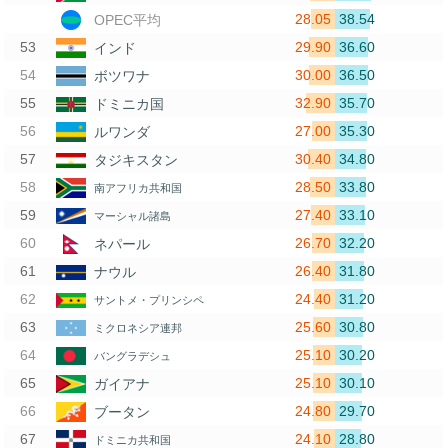
28.05
38.54
OPEC平均
29.90
36.60
インド
30.00
36.50
ボツワナ
32.90
35.70
ドミニカ国
27.00
35.30
ルワンダ
30.40
34.80
タジキスタン
28.50
33.80
南アフリカ共和国
27.40
33.10
マーシャル諸島
26.70
32.20
ネパール
26.40
31.80
ナウル
24.40
31.20
サントメ・プリンシペ
25.60
30.80
ミクロネシア連邦
25.10
30.20
バングラデシュ
25.10
30.10
ガイアナ
24.80
29.70
ブータン
24.10
28.80
ドミニカ共和国