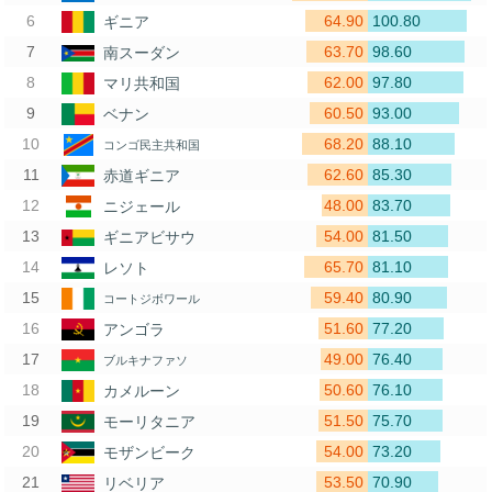
64.90
100.80
ギニア
63.70
98.60
南スーダン
62.00
97.80
マリ共和国
60.50
93.00
ベナン
68.20
88.10
コンゴ民主共和国
62.60
85.30
赤道ギニア
48.00
83.70
ニジェール
54.00
81.50
ギニアビサウ
65.70
81.10
レソト
59.40
80.90
コートジボワール
51.60
77.20
アンゴラ
49.00
76.40
ブルキナファソ
50.60
76.10
カメルーン
51.50
75.70
モーリタニア
54.00
73.20
モザンビーク
53.50
70.90
リベリア