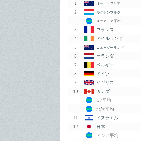
オーストラリア
ルクセンブルク
オセアニア平均
フランス
アイルランド
ニュージーランド
オランダ
ベルギー
ドイツ
イギリス
カナダ
G7平均
北米平均
イスラエル
日本
アジア平均