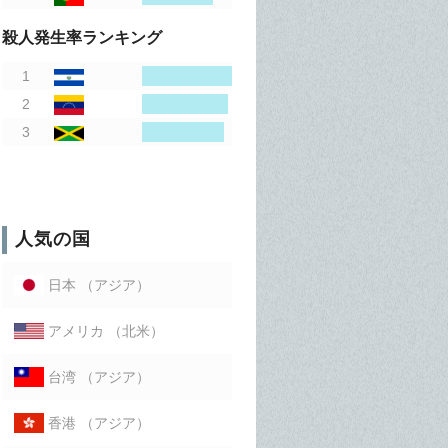
殺人発生率ランキング
人気の国
（アジア）
日本
（北米）
アメリカ
（アジア）
台湾
（アジア）
香港