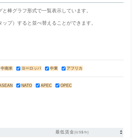
グと棒グラフ形式で一覧表示しています。
タップ）すると並べ替えることができます。
中南米
ヨーロッパ
中東
アフリカ
ASEAN
NATO
APEC
OPEC
最低賃金
[US$/h]