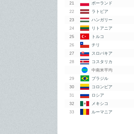
ポーランド
ラトビア
ハンガリー
リトアニア
トルコ
チリ
スロバキア
コスタリカ
中南米平均
ブラジル
コロンビア
ロシア
メキシコ
ルーマニア