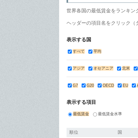
世界各国の最低賃金をランキン
ヘッダーの項目名をクリック（
表示する国
すべて
平均
アジア
オセアニア
北米
G7
G20
OECD
EU
表示する項目
最低賃金
最低賃金水準
順位
国