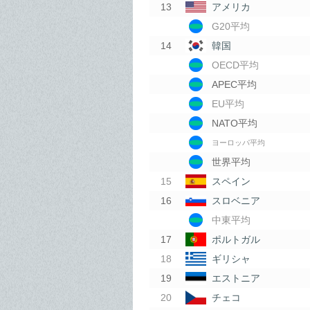
アメリカ
G20平均
韓国
OECD平均
APEC平均
EU平均
NATO平均
ヨーロッパ平均
世界平均
スペイン
スロベニア
中東平均
ポルトガル
ギリシャ
エストニア
チェコ