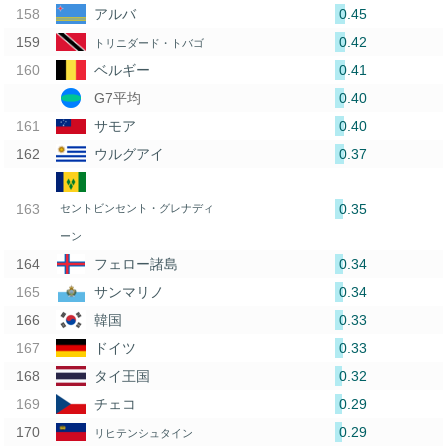
0.45
アルバ
0.42
トリニダード・トバゴ
0.41
ベルギー
0.40
G7平均
0.40
サモア
0.37
ウルグアイ
0.35
セントビンセント・グレナディ
ーン
0.34
フェロー諸島
0.34
サンマリノ
0.33
韓国
0.33
ドイツ
0.32
タイ王国
0.29
チェコ
0.29
リヒテンシュタイン