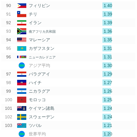
1.40
フィリピン
1.39
チリ
1.39
イラン
1.36
南アフリカ共和国
1.35
マレーシア
1.31
カザフスタン
1.31
ニューカレドニア
1.30
アジア平均
1.29
パラグアイ
1.27
ハイチ
1.26
ニカラグア
1.25
モロッコ
1.24
ケイマン諸島
1.24
スウェーデン
1.21
ツバル
1.20
世界平均