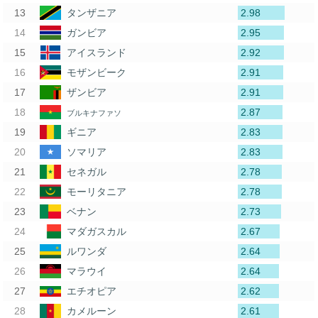
2.98
タンザニア
2.95
ガンビア
2.92
アイスランド
2.91
モザンビーク
2.91
ザンビア
2.87
ブルキナファソ
2.83
ギニア
2.83
ソマリア
2.78
セネガル
2.78
モーリタニア
2.73
ベナン
2.67
マダガスカル
2.64
ルワンダ
2.64
マラウイ
2.62
エチオピア
2.61
カメルーン