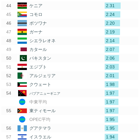
2.31
ケニア
2.24
コモロ
2.20
ボツワナ
2.19
ガーナ
2.14
シエラレオネ
2.07
カタール
2.06
パキスタン
2.03
エジプト
2.01
アルジェリア
1.98
クウェート
1.97
パプアニューギニア
1.97
中東平均
1.97
東ティモール
1.95
OPEC平均
1.95
グアテマラ
1.94
イスラエル