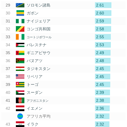
2.61
ソロモン諸島
2.60
ガボン
2.59
ナイジェリア
2.58
コンゴ共和国
2.55
コートジボワール
2.53
パレスチナ
2.49
ギニアビサウ
2.48
バヌアツ
2.45
タジキスタン
2.45
リベリア
2.45
トーゴ
2.39
スーダン
2.38
アフガニスタン
2.36
イエメン
2.32
アフリカ平均
2.32
イラク