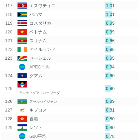
1.01
エスワティニ
1.01
バハマ
0.99
コスタリカ
0.99
ベトナム
0.96
スリナム
0.95
アイルランド
0.95
セーシェル
0.94
APEC平均
0.90
グアム
0.90
アンティグア・バーブーダ
0.89
アゼルバイジャン
0.81
キプロス
0.80
香港
0.80
レソト
0.78
G20平均