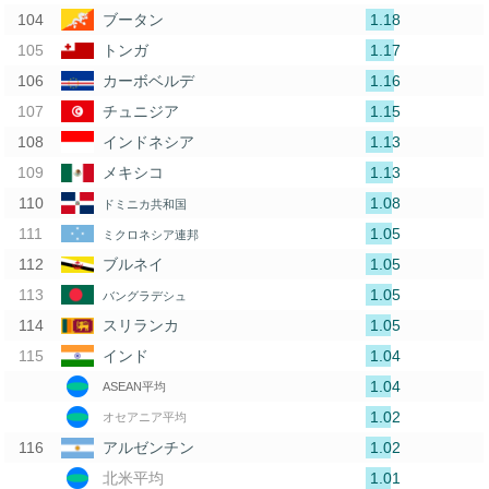
1.18
ブータン
1.17
トンガ
1.16
カーボベルデ
1.15
チュニジア
1.13
インドネシア
1.13
メキシコ
1.08
ドミニカ共和国
1.05
ミクロネシア連邦
1.05
ブルネイ
1.05
バングラデシュ
1.05
スリランカ
1.04
インド
1.04
ASEAN平均
1.02
オセアニア平均
1.02
アルゼンチン
1.01
北米平均