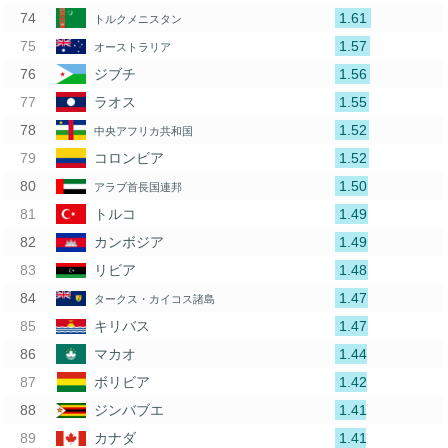
1.61
トルクメニスタン
1.57
オーストラリア
1.56
ジブチ
1.55
ラオス
1.52
中央アフリカ共和国
1.52
コロンビア
1.50
アラブ首長国連邦
1.49
トルコ
1.49
カンボジア
1.48
リビア
1.47
タークス・カイコス諸島
1.47
キリバス
1.44
マカオ
1.42
ボリビア
1.41
ジンバブエ
1.41
カナダ