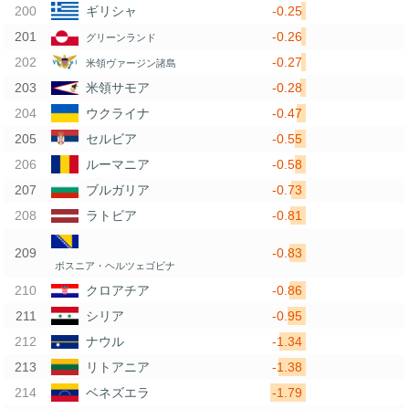
-0.25
ギリシャ
-0.26
グリーンランド
-0.27
米領ヴァージン諸島
-0.28
米領サモア
-0.47
ウクライナ
-0.55
セルビア
-0.58
ルーマニア
-0.73
ブルガリア
-0.81
ラトビア
-0.83
ボスニア・ヘルツェゴビナ
-0.86
クロアチア
-0.95
シリア
-1.34
ナウル
-1.38
リトアニア
-1.79
ベネズエラ