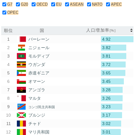
G7
G20
OECD
EU
ASEAN
NATO
APEC
OPEC
人口増加率
順位
国
[%]
4.92
バーレーン
3.82
ニジェール
3.81
モルディブ
3.72
ウガンダ
3.65
赤道ギニア
3.45
オマーン
3.28
アンゴラ
3.26
マルタ
3.23
コンゴ民主共和国
3.17
ブルンジ
3.02
チャド
3.01
マリ共和国