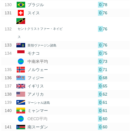
0.78
ブラジル
0.76
スイス
0.76
セントクリストファー・ネイビ
ス
0.76
英領ヴァージン諸島
0.75
モナコ
0.73
中南米平均
0.71
ノルウェー
0.68
フィジー
0.65
イギリス
0.62
アメリカ
0.61
マーシャル諸島
0.61
ミャンマー
0.60
OECD平均
0.60
南スーダン