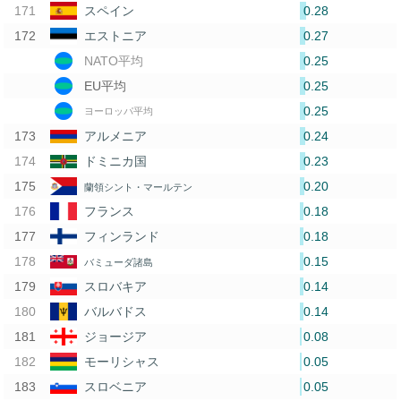
0.28
スペイン
0.27
エストニア
0.25
NATO平均
0.25
EU平均
0.25
ヨーロッパ平均
0.24
アルメニア
0.23
ドミニカ国
0.20
蘭領シント・マールテン
0.18
フランス
0.18
フィンランド
0.15
バミューダ諸島
0.14
スロバキア
0.14
バルバドス
0.08
ジョージア
0.05
モーリシャス
0.05
スロベニア