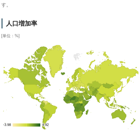
す。
人口増加率
[単位：%]
-3.98
-3.98
4.92
4.92