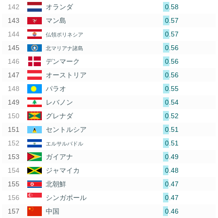
0.58
オランダ
0.57
マン島
0.57
仏領ポリネシア
0.56
北マリアナ諸島
0.56
デンマーク
0.56
オーストリア
0.55
パラオ
0.54
レバノン
0.52
グレナダ
0.51
セントルシア
0.51
エルサルバドル
0.49
ガイアナ
0.48
ジャマイカ
0.47
北朝鮮
0.47
シンガポール
0.46
中国