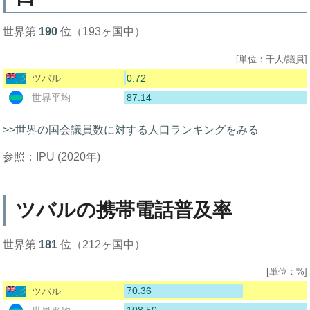
世界第
190
位（193ヶ国中）
[単位：千人/議員]
0.72
ツバル
87.14
世界平均
>>世界の国会議員数に対する人口ランキングをみる
参照：IPU (2020年)
ツバルの携帯電話普及率
世界第
181
位（212ヶ国中）
[単位：%]
70.36
ツバル