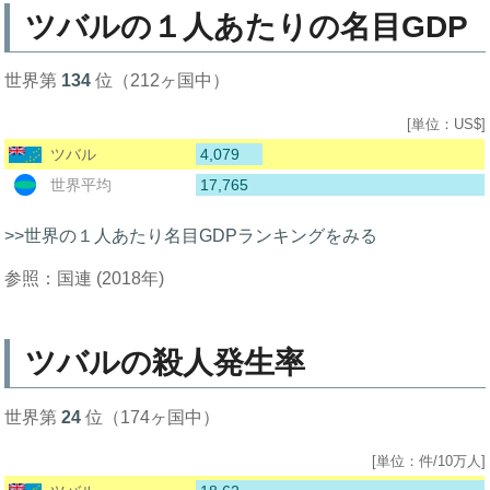
ツバルの１人あたりの名目GDP
世界第
134
位（212ヶ国中）
[単位：US$]
4,079
ツバル
17,765
世界平均
>>世界の１人あたり名目GDPランキングをみる
参照：国連 (2018年)
ツバルの殺人発生率
世界第
24
位（174ヶ国中）
[単位：件/10万人]