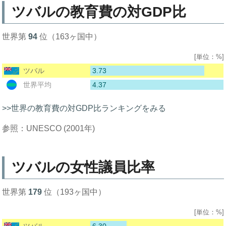
ツバルの教育費の対GDP比
世界第
94
位（163ヶ国中）
[単位：%]
3.73
ツバル
4.37
世界平均
>>世界の教育費の対GDP比ランキングをみる
参照：UNESCO (2001年)
ツバルの女性議員比率
世界第
179
位（193ヶ国中）
[単位：%]
6.30