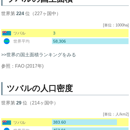
世界第
224
位（227ヶ国中）
[単位：1000ha]
3
ツバル
58,306
世界平均
>>世界の国土面積ランキングをみる
参照：FAO (2017年)
ツバルの人口密度
世界第
29
位（214ヶ国中）
[単位：人/km2]
383.60
ツバル