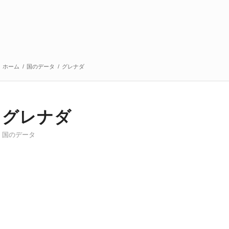
ホーム
/
国のデータ
/
グレナダ
グレナダ
国のデータ