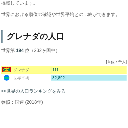
掲載しています。
世界における順位の確認や世界平均との比較ができます。
グレナダの人口
世界第
194
位（232ヶ国中）
[単位：千人]
111
グレナダ
32,892
世界平均
>>世界の人口ランキングをみる
参照：国連 (2018年)