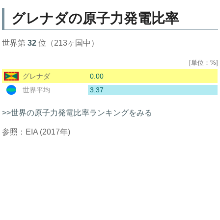
グレナダの原子力発電比率
世界第
32
位（213ヶ国中）
[単位：%]
0.00
グレナダ
3.37
世界平均
>>世界の原子力発電比率ランキングをみる
参照：EIA (2017年)