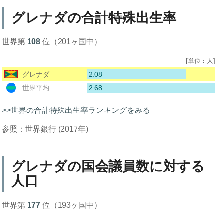
グレナダの合計特殊出生率
世界第
108
位（201ヶ国中）
[単位：人]
2.08
グレナダ
2.68
世界平均
>>世界の合計特殊出生率ランキングをみる
参照：世界銀行 (2017年)
グレナダの国会議員数に対する
人口
世界第
177
位（193ヶ国中）