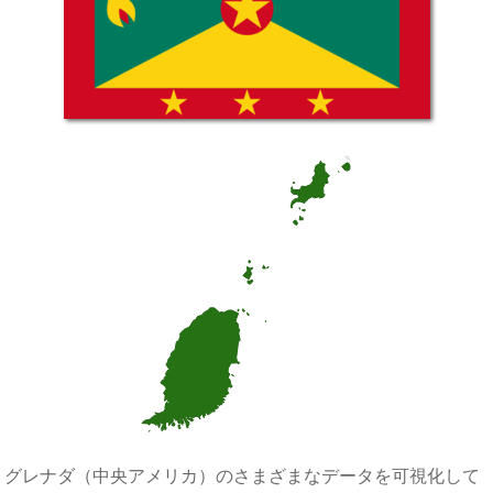
グレナダ（中央アメリカ）のさまざまなデータを可視化して