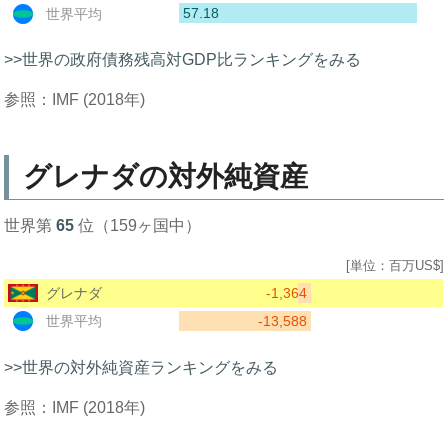
57.18
世界平均
>>世界の政府債務残高対GDP比ランキングをみる
参照：IMF (2018年)
グレナダの対外純資産
世界第
65
位（159ヶ国中）
[単位：百万US$]
-1,364
グレナダ
-13,588
世界平均
>>世界の対外純資産ランキングをみる
参照：IMF (2018年)