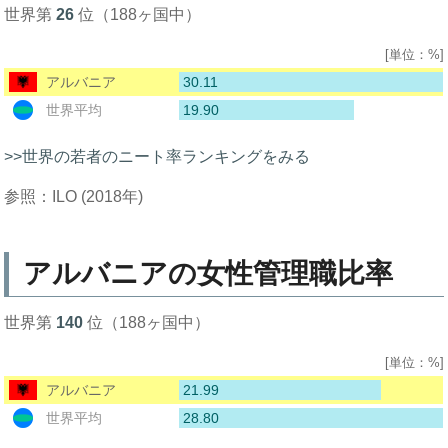
世界第
26
位（188ヶ国中）
[単位：%]
30.11
アルバニア
19.90
世界平均
>>世界の若者のニート率ランキングをみる
参照：ILO (2018年)
アルバニアの女性管理職比率
世界第
140
位（188ヶ国中）
[単位：%]
21.99
アルバニア
28.80
世界平均