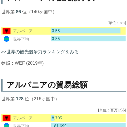
世界第
86
位（140ヶ国中）
[単位：pts]
3.58
アルバニア
3.85
世界平均
>>世界の観光競争力ランキングをみる
参照：WEF (2019年)
アルバニアの貿易総額
世界第
128
位（216ヶ国中）
[単位：百万US$]
8,795
アルバニア
181,699
世界平均