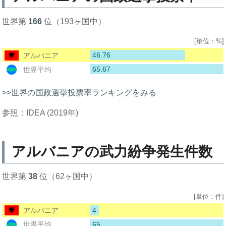
世界第
166
位（193ヶ国中）
[単位：%]
46.76
アルバニア
65.67
世界平均
>>世界の国政選挙投票率ランキングをみる
参照：IDEA (2019年)
アルバニアの武力紛争発生件数
世界第
38
位（62ヶ国中）
[単位：件]
4
アルバニア
65
世界平均