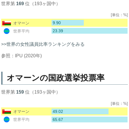
世界第
169
位（193ヶ国中）
[単位：%]
9.90
オマーン
23.39
世界平均
>>世界の女性議員比率ランキングをみる
参照：IPU (2020年)
オマーンの国政選挙投票率
世界第
159
位（193ヶ国中）
[単位：%]
49.02
オマーン
65.67
世界平均