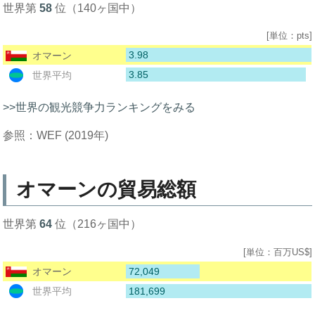
世界第
58
位（140ヶ国中）
[単位：pts]
3.98
オマーン
3.85
世界平均
>>世界の観光競争力ランキングをみる
参照：WEF (2019年)
オマーンの貿易総額
世界第
64
位（216ヶ国中）
[単位：百万US$]
72,049
オマーン
181,699
世界平均