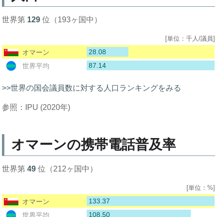
世界第
129
位（193ヶ国中）
[単位：千人/議員]
28.08
オマーン
87.14
世界平均
>>世界の国会議員数に対する人口ランキングをみる
参照：IPU (2020年)
オマーンの携帯電話普及率
世界第
49
位（212ヶ国中）
[単位：%]
133.37
オマーン
108.50
世界平均