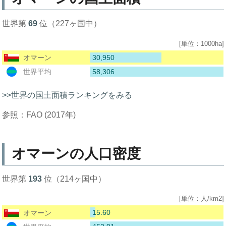
世界第
69
位（227ヶ国中）
[単位：1000ha]
30,950
オマーン
58,306
世界平均
>>世界の国土面積ランキングをみる
参照：FAO (2017年)
オマーンの人口密度
世界第
193
位（214ヶ国中）
[単位：人/km2]
15.60
オマーン