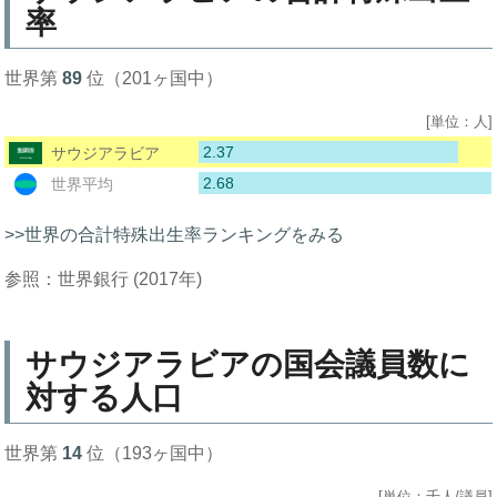
率
世界第
89
位（201ヶ国中）
[単位：人]
2.37
サウジアラビア
2.68
世界平均
>>世界の合計特殊出生率ランキングをみる
参照：世界銀行 (2017年)
サウジアラビアの国会議員数に
対する人口
世界第
14
位（193ヶ国中）
[単位：千人/議員]