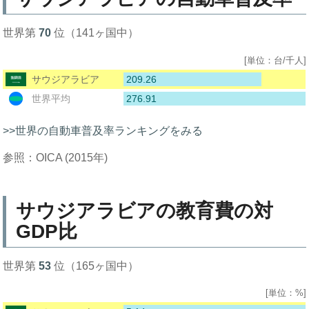
世界第
70
位（141ヶ国中）
[単位：台/千人]
209.26
サウジアラビア
276.91
世界平均
>>世界の自動車普及率ランキングをみる
参照：OICA (2015年)
サウジアラビアの教育費の対
GDP比
世界第
53
位（165ヶ国中）
[単位：%]