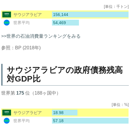
[単位：千トン]
156,144
サウジアラビア
54,469
世界平均
>>世界の石油消費量ランキングをみる
参照：BP (2018年)
サウジアラビアの政府債務残高
対GDP比
世界第
175
位（188ヶ国中）
[単位：%]
18.98
サウジアラビア
57.18
世界平均