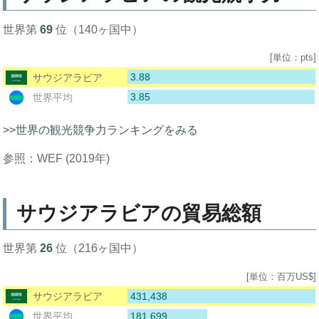
世界第
69
位（140ヶ国中）
[単位：pts]
3.88
サウジアラビア
3.85
世界平均
>>世界の観光競争力ランキングをみる
参照：WEF (2019年)
サウジアラビアの貿易総額
世界第
26
位（216ヶ国中）
[単位：百万US$]
431,438
サウジアラビア
181,699
世界平均