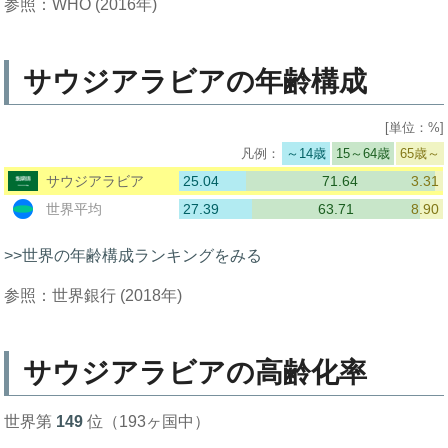
参照：WHO (2016年)
サウジアラビアの年齢構成
[単位：%]
～14歳
15～64歳
65歳～
25.04
71.64
3.31
サウジアラビア
27.39
63.71
8.90
世界平均
>>世界の年齢構成ランキングをみる
参照：世界銀行 (2018年)
サウジアラビアの高齢化率
世界第
149
位（193ヶ国中）