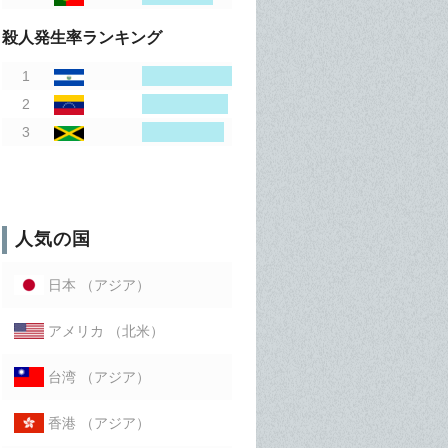
殺人発生率ランキング
人気の国
（アジア）
日本
（北米）
アメリカ
（アジア）
台湾
（アジア）
香港