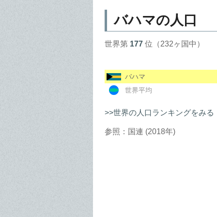
バハマの人口
世界第
177
位（232ヶ国中）
バハマ
世界平均
>>世界の人口ランキングをみる
参照：国連 (2018年)