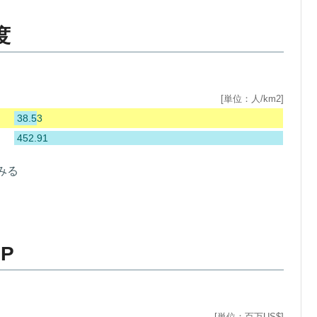
度
[単位：人/km2]
38.53
452.91
みる
P
[単位：百万US$]