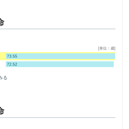
命
[単位：歳]
73.55
72.52
みる
命