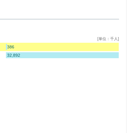
[単位：千人]
386
32,892