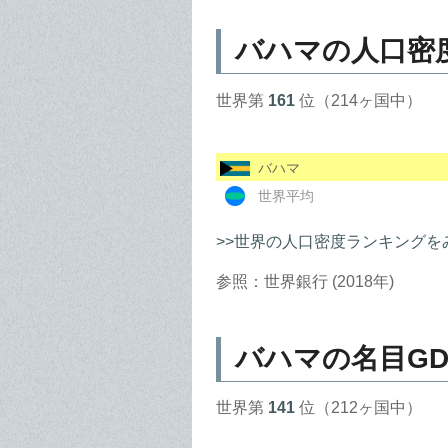
バハマの人口密
世界第
161
位（214ヶ国中）
バハマ
世界平均
>>世界の人口密度ランキングを
参照：世界銀行 (2018年)
バハマの名目GD
世界第
141
位（212ヶ国中）