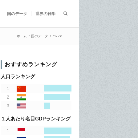
国のデータ
世界の雑学
ホーム
/
国のデータ
/
バハマ
おすすめランキング
人口ランキング
１人あたり名目GDPランキング