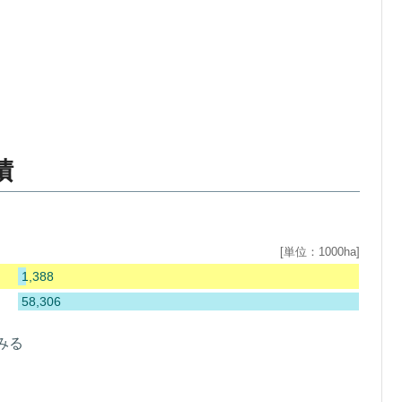
積
[単位：1000ha]
1,388
58,306
みる