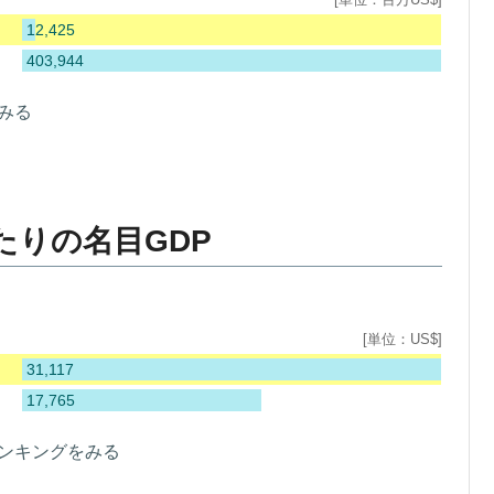
12,425
403,944
みる
たりの名目GDP
[単位：US$]
31,117
17,765
ランキングをみる