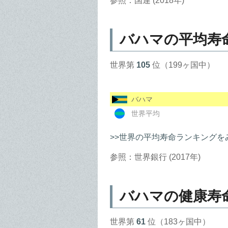
参照：国連 (2018年)
バハマの平均寿
世界第
105
位（199ヶ国中）
バハマ
世界平均
>>世界の平均寿命ランキングを
参照：世界銀行 (2017年)
バハマの健康寿
世界第
61
位（183ヶ国中）