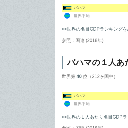
バハマ
世界平均
>>世界の名目GDPランキングを
参照：国連 (2018年)
バハマの１人あ
世界第
40
位（212ヶ国中）
バハマ
世界平均
>>世界の１人あたり名目GDP