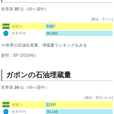
世界第
35
位（49ヶ国中）
[単位：千トン]
9,687
ガボン
90,082
世界平均
>>世界の石油生産量、埋蔵量ランキングをみる
参照：BP (2018年)
ガボンの石油埋蔵量
世界第
34
位（49ヶ国中）
[単位：百万バレル]
2,000
ガボン
35,145
世界平均