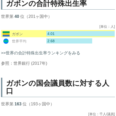
ガボンの合計特殊出生率
世界第
40
位（201ヶ国中）
[単位：人]
4.01
ガボン
2.68
世界平均
>>世界の合計特殊出生率ランキングをみる
参照：世界銀行 (2017年)
ガボンの国会議員数に対する人
口
世界第
163
位（193ヶ国中）
[単位：千人/議員]