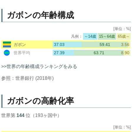
ガボンの年齢構成
[単位：%]
～14歳
15～64歳
65歳～
37.03
59.41
3.56
ガボン
27.39
63.71
8.90
世界平均
>>世界の年齢構成ランキングをみる
参照：世界銀行 (2018年)
ガボンの高齢化率
世界第
144
位（193ヶ国中）
[単位：%]