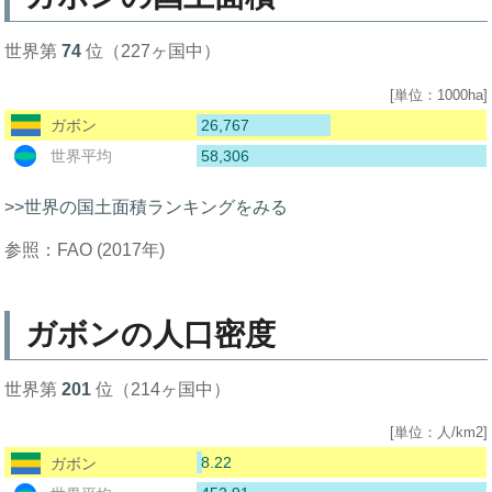
世界第
74
位（227ヶ国中）
[単位：1000ha]
26,767
ガボン
58,306
世界平均
>>世界の国土面積ランキングをみる
参照：FAO (2017年)
ガボンの人口密度
世界第
201
位（214ヶ国中）
[単位：人/km2]
8.22
ガボン