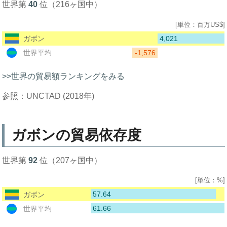
世界第
40
位（216ヶ国中）
[単位：百万US$]
4,021
ガボン
-1,576
世界平均
>>世界の貿易額ランキングをみる
参照：UNCTAD (2018年)
ガボンの貿易依存度
世界第
92
位（207ヶ国中）
[単位：%]
57.64
ガボン
61.66
世界平均