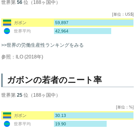
世界第
56
位（188ヶ国中）
[単位：US$]
59,897
ガボン
42,964
世界平均
>>世界の労働生産性ランキングをみる
参照：ILO (2018年)
ガボンの若者のニート率
世界第
25
位（188ヶ国中）
[単位：%]
30.13
ガボン
19.90
世界平均