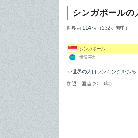
シンガポールの
世界第
114
位（232ヶ国中）
シンガポール
世界平均
>>世界の人口ランキングをみる
参照：国連 (2018年)