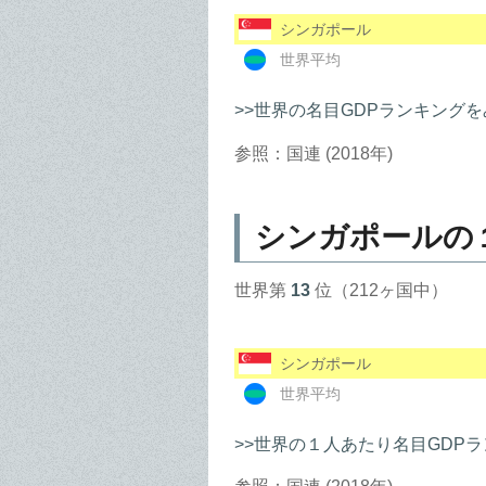
シンガポール
世界平均
>>世界の名目GDPランキングを
参照：国連 (2018年)
シンガポールの
世界第
13
位（212ヶ国中）
シンガポール
世界平均
>>世界の１人あたり名目GDP