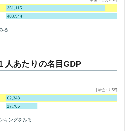
361,115
403,944
みる
１人あたりの名目GDP
[単位：US$]
62,348
17,765
ランキングをみる