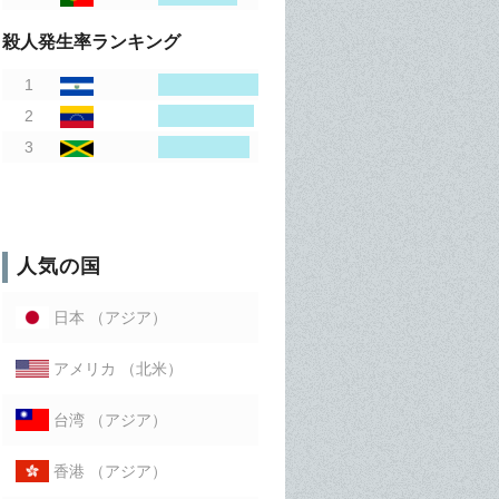
殺人発生率ランキング
人気の国
（アジア）
日本
（北米）
アメリカ
（アジア）
台湾
（アジア）
香港