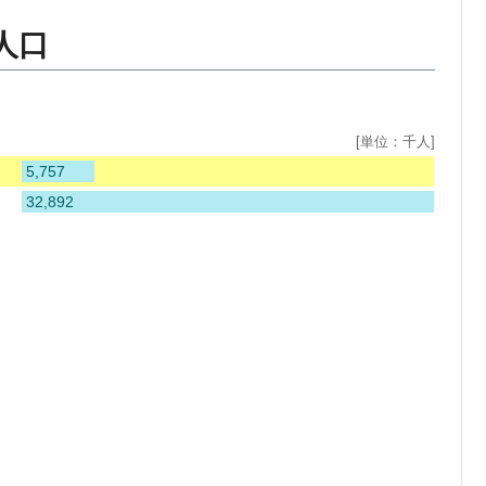
人口
[単位：千人]
5,757
32,892