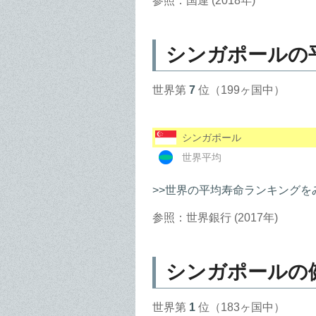
参照：国連 (2018年)
シンガポールの
世界第
7
位（199ヶ国中）
シンガポール
世界平均
>>世界の平均寿命ランキングを
参照：世界銀行 (2017年)
シンガポールの
世界第
1
位（183ヶ国中）