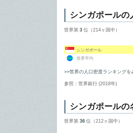
シンガポールの
世界第
3
位（214ヶ国中）
シンガポール
世界平均
>>世界の人口密度ランキングを
参照：世界銀行 (2018年)
シンガポールの名
世界第
36
位（212ヶ国中）