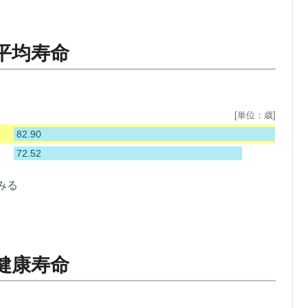
平均寿命
[単位：歳]
82.90
72.52
みる
健康寿命