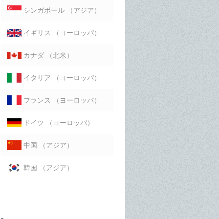
（アジア）
シンガポール
（ヨーロッパ）
イギリス
（北米）
カナダ
（ヨーロッパ）
イタリア
（ヨーロッパ）
フランス
（ヨーロッパ）
ドイツ
（アジア）
中国
（アジア）
韓国