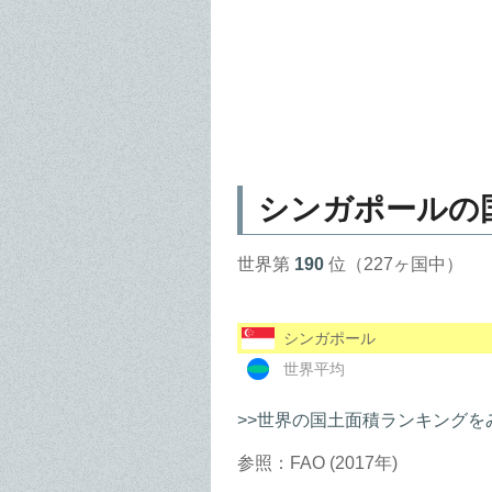
シンガポールの
世界第
190
位（227ヶ国中）
シンガポール
世界平均
>>世界の国土面積ランキングを
参照：FAO (2017年)