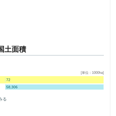
国土面積
[単位：1000ha]
72
58,306
みる