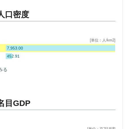
人口密度
[単位：人/km2]
7,953.00
452.91
みる
目GDP
[単位：百万US$]