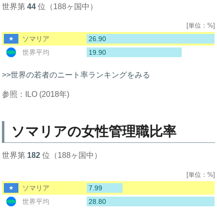
世界第
44
位（188ヶ国中）
[単位：%]
26.90
ソマリア
19.90
世界平均
>>世界の若者のニート率ランキングをみる
参照：ILO (2018年)
ソマリアの女性管理職比率
世界第
182
位（188ヶ国中）
[単位：%]
7.99
ソマリア
28.80
世界平均