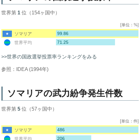
世界第
1
位（154ヶ国中）
[単位：%]
99.86
ソマリア
71.25
世界平均
>>世界の国政選挙投票率ランキングをみる
参照：IDEA (1994年)
ソマリアの武力紛争発生件数
世界第
5
位（57ヶ国中）
[単位：件]
486
ソマリア
206
世界平均