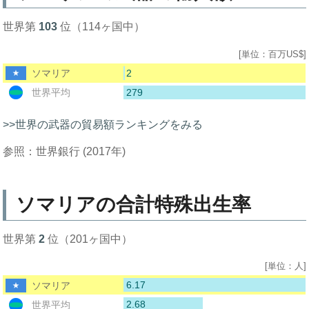
世界第
103
位（114ヶ国中）
[単位：百万US$]
2
ソマリア
279
世界平均
>>世界の武器の貿易額ランキングをみる
参照：世界銀行 (2017年)
ソマリアの合計特殊出生率
世界第
2
位（201ヶ国中）
[単位：人]
6.17
ソマリア
2.68
世界平均