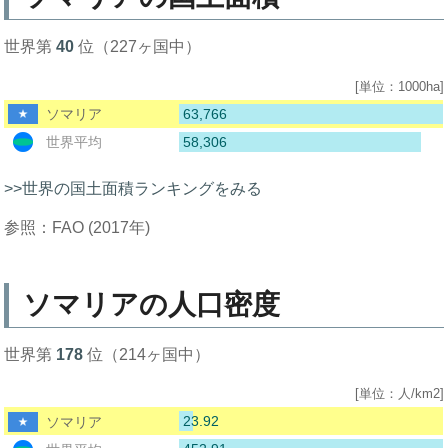
世界第
40
位（227ヶ国中）
[単位：1000ha]
63,766
ソマリア
58,306
世界平均
>>世界の国土面積ランキングをみる
参照：FAO (2017年)
ソマリアの人口密度
世界第
178
位（214ヶ国中）
[単位：人/km2]
23.92
ソマリア