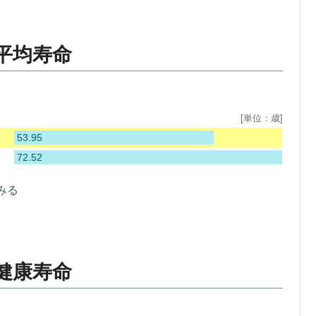
平均寿命
[単位：歳]
53.95
72.52
みる
健康寿命