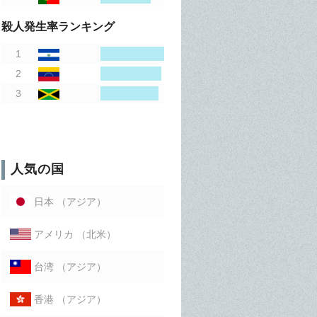
殺人発生率ランキング
人気の国
（アジア）
日本
（北米）
アメリカ
（アジア）
台湾
（アジア）
香港