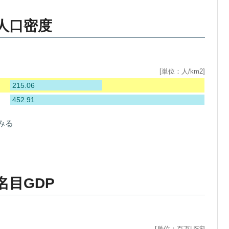
人口密度
[単位：人/km2]
215.06
452.91
みる
名目GDP
[単位：百万US$]