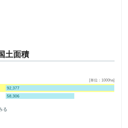
国土面積
[単位：1000ha]
92,377
58,306
みる