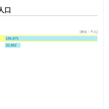
人口
[単位：千人]
195,875
32,892