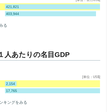
421,821
403,944
みる
１人あたりの名目GDP
[単位：US$]
2,154
17,765
ランキングをみる