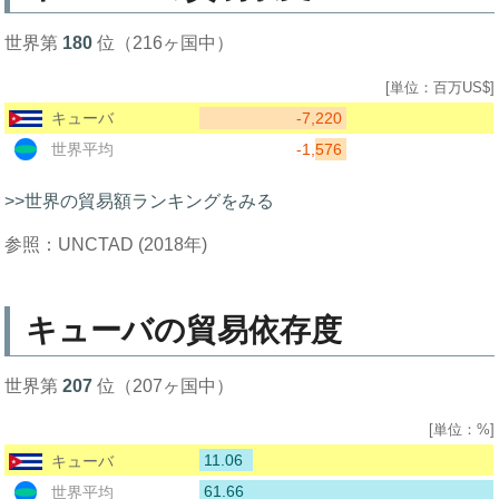
世界第
180
位（216ヶ国中）
[単位：百万US$]
-7,220
キューバ
-1,576
世界平均
>>世界の貿易額ランキングをみる
参照：UNCTAD (2018年)
キューバの貿易依存度
世界第
207
位（207ヶ国中）
[単位：%]
11.06
キューバ
61.66
世界平均