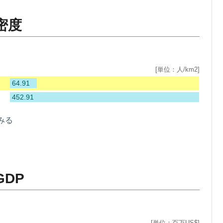
密度
[単位：人/km2]
64.91
452.91
みる
DP
[単位：百万US$]