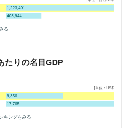
1,223,401
403,944
みる
あたりの名目GDP
[単位：US$]
9,356
17,765
ランキングをみる