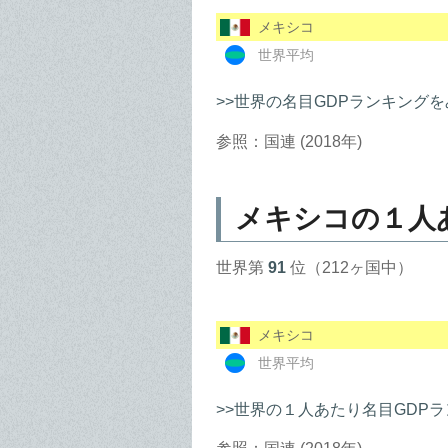
メキシコ
世界平均
>>世界の名目GDPランキングを
参照：国連 (2018年)
メキシコの１人
世界第
91
位（212ヶ国中）
メキシコ
世界平均
>>世界の１人あたり名目GDP