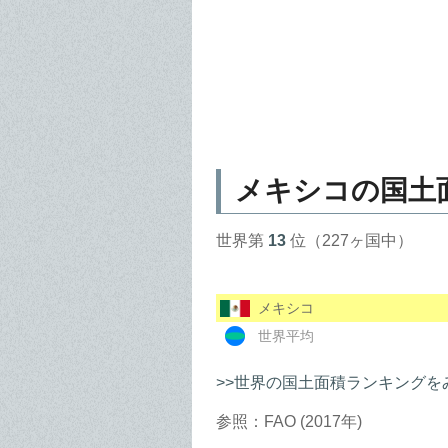
メキシコの国土
世界第
13
位（227ヶ国中）
メキシコ
世界平均
>>世界の国土面積ランキングを
参照：FAO (2017年)