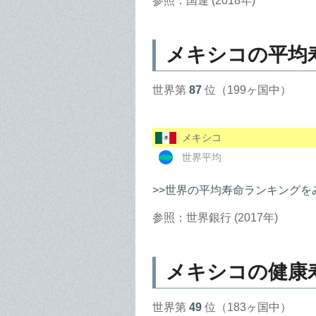
参照：国連 (2018年)
メキシコの平均
世界第
87
位（199ヶ国中）
メキシコ
世界平均
>>世界の平均寿命ランキングを
参照：世界銀行 (2017年)
メキシコの健康
世界第
49
位（183ヶ国中）