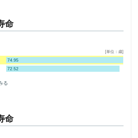
寿命
[単位：歳]
74.95
72.52
みる
寿命