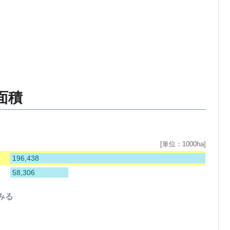
面積
[単位：1000ha]
196,438
58,306
みる