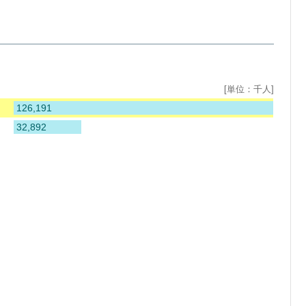
[単位：千人]
126,191
32,892