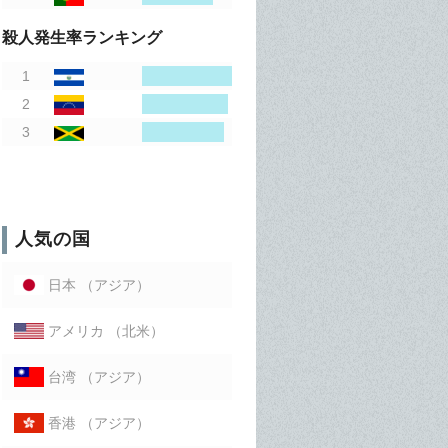
殺人発生率ランキング
人気の国
（アジア）
日本
（北米）
アメリカ
（アジア）
台湾
（アジア）
香港