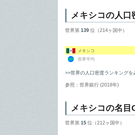
メキシコの人口
世界第
139
位（214ヶ国中）
メキシコ
世界平均
>>世界の人口密度ランキングを
参照：世界銀行 (2018年)
メキシコの名目G
世界第
15
位（212ヶ国中）